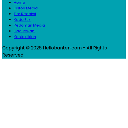
Home
Histori Media
Tim Redaksi
Kode Etik
Pedoman Media
Hak Jawab
Kontak Iklan
Copyright © 2026 Hellobanten.com - All Rights
Reserved