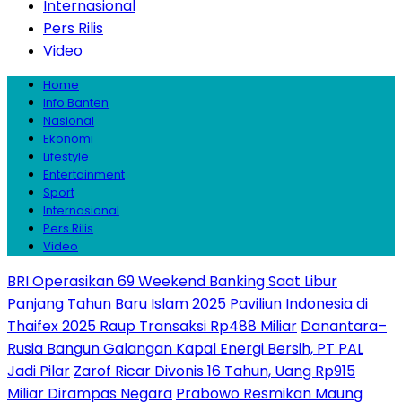
Internasional
Pers Rilis
Video
Home
Info Banten
Nasional
Ekonomi
Lifestyle
Entertainment
Sport
Internasional
Pers Rilis
Video
BRI Operasikan 69 Weekend Banking Saat Libur
Panjang Tahun Baru Islam 2025
Paviliun Indonesia di
Thaifex 2025 Raup Transaksi Rp488 Miliar
Danantara–
Rusia Bangun Galangan Kapal Energi Bersih, PT PAL
Jadi Pilar
Zarof Ricar Divonis 16 Tahun, Uang Rp915
Miliar Dirampas Negara
Prabowo Resmikan Maung