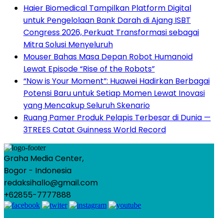
Haier Biomedical Tampilkan Platform Digital
untuk Pengelolaan Bank Darah di Ajang ISBT
Congress 2026, Perkuat Transformasi sebagai
Mitra Solusi Menyeluruh
Mouser Bahas Masa Depan Robot Humanoid
Lewat Episode “Rise of the Robots”
“Now is Your Moment”: Huawei Hadirkan Berbagai
Potensi Baru untuk Setiap Momen Lewat Inovasi
yang Mencakup Seluruh Skenario
Ruang Pamer Produk Pelapis Terbesar di Dunia —
3TREES Catat Guinness World Record
Graha Media Center,
Bogor - Indonesia
redaksihallo@gmail.com
+62855-7777888