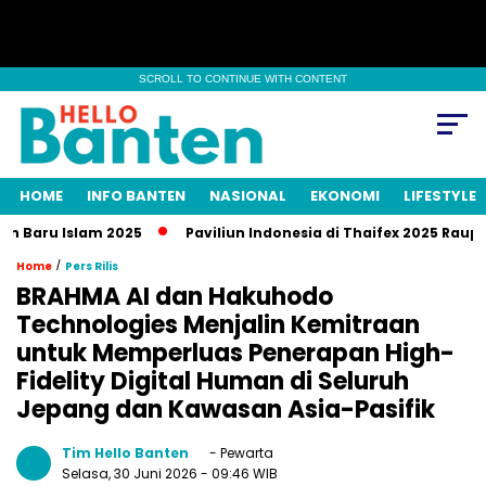
SCROLL TO CONTINUE WITH CONTENT
HOME
INFO BANTEN
NASIONAL
EKONOMI
LIFESTYLE
u Islam 2025
Paviliun Indonesia di Thaifex 2025 Raup Transa
/
Home
Pers Rilis
BRAHMA AI dan Hakuhodo
Technologies Menjalin Kemitraan
untuk Memperluas Penerapan High-
Fidelity Digital Human di Seluruh
Jepang dan Kawasan Asia-Pasifik
Tim Hello Banten
- Pewarta
Selasa, 30 Juni 2026
- 09:46 WIB