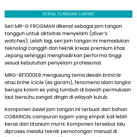
SCROLL TO RESUME CONTENT
Seri MR-G FROGMAN dikenal sebagai jam tangan
tangguh untuk aktivitas menyelam (
diver’s
watches
). Lebih lagi, seri jam tangan ini memadukan
teknologi canggih dan teknik kreasi premium khas
Jepang sehingga menghadirkan performa tinggi
sesuai kebutuhan penyelam profesional.
MRG-BF1000EB mengusung tema desain
brinicle
atau
brine icicle
(es garam), fenomena alam langka
berupa kolom es yang tumbuh di bawah permukaan
laut bersuhu sangat dingin di wilayah kutub.
Komponen
bezel
jam tangan ini terbuat dari bahan
COBARION, campuran logam yang empat kali lebih
keras dari titanium murni. Komponen tersebut lalu
diproses melalui teknik pemotongan manual di