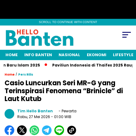
SCROLL TO CONTINUE WITH CONTENT
HOME
INFO BANTEN
NASIONAL
EKONOMI
LIFESTYLE
Baru Islam 2025
Paviliun Indonesia di Thaifex 2025 Raup Tra
/
Home
Pers Rilis
Casio Luncurkan Seri MR-G yang
Terinspirasi Fenomena “Brinicle” di
Laut Kutub
Tim Hello Banten
- Pewarta
Rabu, 27 Mei 2026
- 01:00 WIB