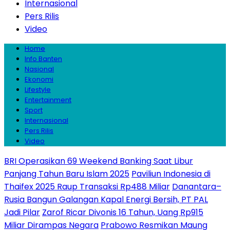
Internasional
Pers Rilis
Video
Home
Info Banten
Nasional
Ekonomi
Lifestyle
Entertainment
Sport
Internasional
Pers Rilis
Video
BRI Operasikan 69 Weekend Banking Saat Libur
Panjang Tahun Baru Islam 2025
Paviliun Indonesia di
Thaifex 2025 Raup Transaksi Rp488 Miliar
Danantara–
Rusia Bangun Galangan Kapal Energi Bersih, PT PAL
Jadi Pilar
Zarof Ricar Divonis 16 Tahun, Uang Rp915
Miliar Dirampas Negara
Prabowo Resmikan Maung