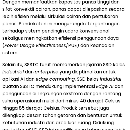
Dengan memanfaatkan kapasitas panas tinggi dan
sifat konvektif cairan, panas dapat dilepaskan secara
lebih efisien melalui sirkulasi cairan dan pertukaran
panas. Pendekatan ini mengurangi ketergantungan
terhadap sistem pendingin udara konvensional
sekaligus meningkatkan efisiensi penggunaan daya
(
Power Usage Effectiveness
/PUE) dan keandalan
sistem.
Selain itu, SSSTC turut memamerkan jajaran SSD kelas
industrial
dan
enterprise
yang dioptimalkan untuk
aplikasi AI dan
edge computing
. SSD kelas
industrial
buatan SSSTC mendukung implementasi
Edge AI
dan
penggunaan di lingkungan ekstrem dengan rentang
suhu operasional mulai dari minus 40 derajat Celsius
hingga 85 derajat Celsius. Produk tersebut juga
dilengkapi desain tahan getaran dan benturan untuk
kebutuhan industri dan area luar ruang. Didukung
arsitektur pSLC, SSD ini memiliki daya tahan yang lebih