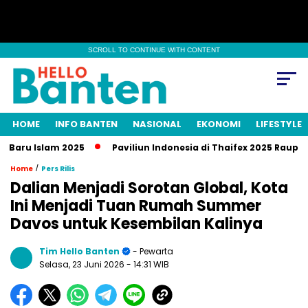
SCROLL TO CONTINUE WITH CONTENT
HOME
INFO BANTEN
NASIONAL
EKONOMI
LIFESTYLE
aru Islam 2025
Paviliun Indonesia di Thaifex 2025 Raup Trans
/
Home
Pers Rilis
Dalian Menjadi Sorotan Global, Kota
Ini Menjadi Tuan Rumah Summer
Davos untuk Kesembilan Kalinya
Tim Hello Banten
- Pewarta
Selasa, 23 Juni 2026
- 14:31 WIB