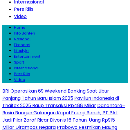
Internasional
Pers Rilis
Video
Home
Info Banten
Nasional
Ekonomi
Lifestyle
Entertainment
Sport
Internasional
Pers Rilis
Video
BRI Operasikan 69 Weekend Banking Saat Libur
Panjang Tahun Baru Islam 2025
Paviliun Indonesia di
Thaifex 2025 Raup Transaksi Rp488 Miliar
Danantara–
Rusia Bangun Galangan Kapal Energi Bersih, PT PAL
Jadi Pilar
Zarof Ricar Divonis 16 Tahun, Uang Rp915
Miliar Dirampas Negara
Prabowo Resmikan Maung