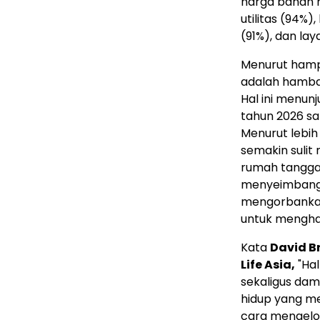
harga bahan 
utilitas (94%
(91%), dan la
Menurut hampi
adalah hamba
Hal ini menu
tahun 2026 s
Menurut lebih
semakin sulit
rumah tangga
menyeimbang
mengorbankan
untuk mengha
Kata
David Br
Life Asia,
"Hal
sekaligus da
hidup yang m
cara mengelo