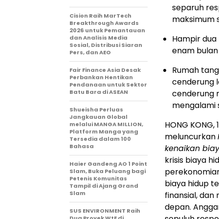
separuh re
Cision Raih MarTech
maksimum s
Breakthrough Awards
2026 untuk Pemantauan
Hampir dua 
dan Analisis Media
Sosial, Distribusi Siaran
enam bulan j
Pers, dan AEO
Rumah tangga
Fair Finance Asia Desak
Perbankan Hentikan
cenderung le
Pendanaan untuk Sektor
Batu Bara di ASEAN
cenderung m
mengalami s
Shueisha Perluas
Jangkauan Global
HONG KONG
,
melalui MANGA MILLION,
Platform Manga yang
meluncurkan
Tersedia dalam 100
Bahasa
kenaikan bia
krisis biaya h
Haier Gandeng AO 1 Point
perekonomian 
Slam, Buka Peluang bagi
Petenis Komunitas
biaya hidup 
Tampil di Ajang Grand
Slam
finansial, d
depan. Anggar
SUS ENVIRONMENT Raih
sepuluh resp
Dua Proyek WtE di