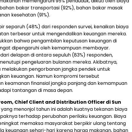
makanan memengaruhi 95% penduduk, diikuti oleh biaya
), bahan bakar transportasi (92%), bahan bakar masak
yanan kesehatan (91%).
r separuh (48%) dari responden survei, kenaikan biaya
tan terbesar untuk mengendalikan keuangan mereka.
njukkan bahwa pengambilan keputusan keuangan di
angat dipengaruhi oleh kemampuan membayar.
 dari delapan di antara sepuluh (83%) responden,
 menutupi pengeluaran bulanan mereka. Akibatnya,
 melakukan pengorbanan jangka pendek untuk
kan keuangan. Namun kompromi tersebut
 keamanan finansial jangka panjang dan kemampuan
dapi tantangan di masa depan.
oom, Chief Client and Distribution Officer di Sun
 yang menonjol tahun ini adalah kuatnya tekanan biaya
mpaknya terhadap perubahan perilaku keuangan. Biaya
eningkat memaksa masyarakat berpikir ulang tentang
la keuangan sehari-hari karena harga makanan, bahan