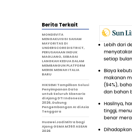
Berita Terkait
MONDEVITA
MENGAKUISISI SAHAM
MAYORITAS DI
Lebih dari d
UNDERSCORE DISTRICT,
menyatakan
PERUSAHAAN INDUK
MAGLIANO, SEBAGAI
setiap bulan 
LANGKAH KEDUA DALAM
MEMBANGUN PLATFORM
Biaya kebut
MEREK MEWAH ITALIA
BARU
makanan mem
(94%), baha
HIKSEMI Tampilkan Solusi
Penyimpanan Data
dan bahan 
untuk Seluruh Skenario
di Ajang DTI Indonesia
2026, Dukung
Hasilnya, h
Pengembangan AI di Asia
tinggi, men
Tenggara
benar mera
Huawei Jadi Mitra bagi
Ajang GSMA M360 ASEAN
Dihadapkan 
2026