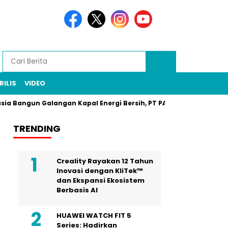
RILIS
VIDEO
n Galangan Kapal Energi Bersih, PT PAL Jadi Pilar
Zarof Ri
TRENDING
Creality Rayakan 12 Tahun
Inovasi dengan KliTek™
dan Ekspansi Ekosistem
Berbasis AI
HUAWEI WATCH FIT 5
Series: Hadirkan