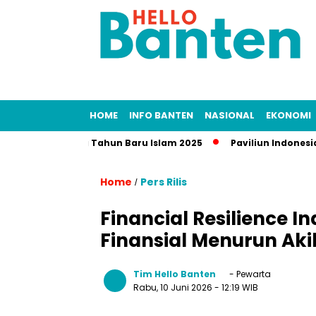
HOME
INFO BANTEN
NASIONAL
EKONOMI
ur Panjang Tahun Baru Islam 2025
Paviliun Indonesia di Tha
Home
Pers Rilis
/
Financial Resilience I
Finansial Menurun Ak
Tim Hello Banten
- Pewarta
Rabu, 10 Juni 2026
- 12:19 WIB