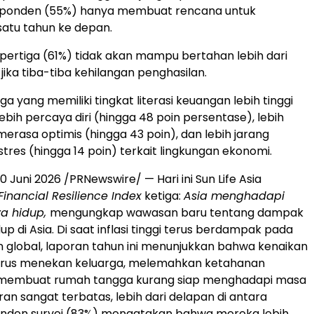
sponden (55%) hanya membuat rencana untuk
atu tahun ke depan.
pertiga (61%) tidak akan mampu bertahan lebih dari
ika tiba-tiba kehilangan penghasilan.
 yang memiliki tingkat literasi keuangan lebih tinggi
bih percaya diri (hingga 48 poin persentase), lebih
erasa optimis (hingga 43 poin), dan lebih jarang
tres (hingga 14 poin) terkait lingkungan ekonomi.
10 Juni 2026
/PRNewswire/ — Hari ini Sun Life Asia
Financial Resilience Index
ketiga:
Asia menghadapi
ya hidup,
mengungkap wawasan baru tentang dampak
idup di Asia. Di saat inflasi tinggi terus berdampak pada
global, laporan tahun ini menunjukkan bahwa kenaikan
terus menekan keluarga, melemahkan ketahanan
an membuat rumah tangga kurang siap menghadapi masa
an sangat terbatas, lebih dari delapan di antara
onden survei (83%) mengatakan bahwa mereka lebih