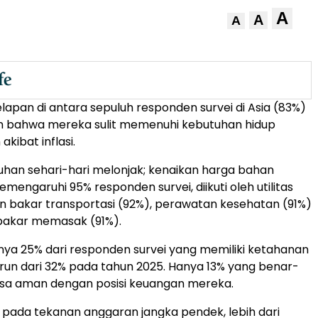
A
A
A
elapan di antara sepuluh responden survei di Asia (83%)
 bahwa mereka sulit memenuhi kebutuhan hidup
akibat inflasi.
uhan sehari-hari melonjak; kenaikan harga bahan
engaruhi 95% responden survei, diikuti oleh utilitas
n bakar transportasi (92%), perawatan kesehatan (91%)
bakar memasak (91%).
anya 25% dari responden survei yang memiliki ketahanan
urun dari 32% pada tahun 2025. Hanya 13% yang benar-
sa aman dengan posisi keuangan mereka.
pada tekanan anggaran jangka pendek, lebih dari