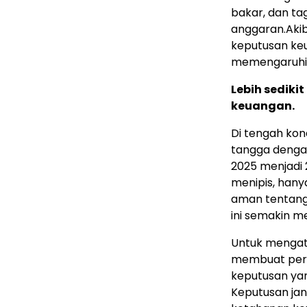
bakar, dan t
anggaran.Akib
keputusan keu
memengaruhi 
Lebih sedik
keuangan.
Di tengah kon
tangga dengan
2025 menjadi 
menipis, han
aman tentang 
ini semakin 
Untuk mengata
membuat per
keputusan yan
Keputusan ja