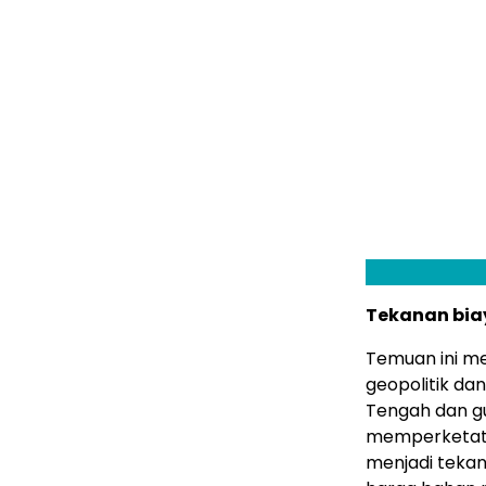
Tekanan bi
Temuan ini me
geopolitik da
Tengah dan g
memperketat a
menjadi tekan