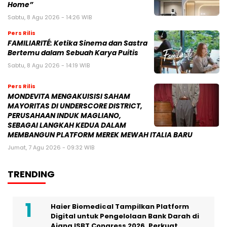
Home”
Sabtu, 8 Agu 2026 - 14:26 WIB
Pers Rilis
FAMILIARITÉ: Ketika Sinema dan Sastra
Bertemu dalam Sebuah Karya Puitis
Sabtu, 8 Agu 2026 - 14:19 WIB
Pers Rilis
MONDEVITA MENGAKUISISI SAHAM
MAYORITAS DI UNDERSCORE DISTRICT,
PERUSAHAAN INDUK MAGLIANO,
SEBAGAI LANGKAH KEDUA DALAM
MEMBANGUN PLATFORM MEREK MEWAH ITALIA BARU
Jumat, 7 Agu 2026 - 09:32 WIB
TRENDING
Haier Biomedical Tampilkan Platform
Digital untuk Pengelolaan Bank Darah di
Ajang ISBT Congress 2026, Perkuat