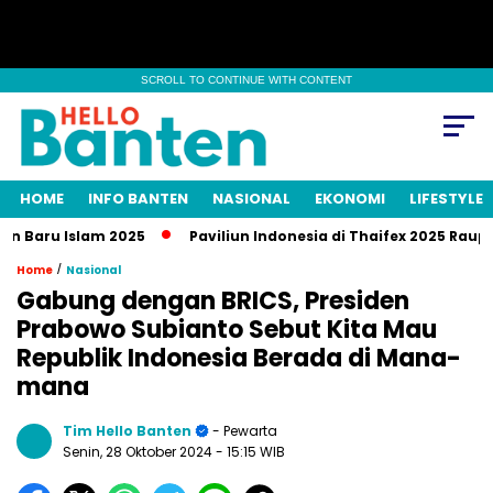
SCROLL TO CONTINUE WITH CONTENT
HOME
INFO BANTEN
NASIONAL
EKONOMI
LIFESTYLE
aru Islam 2025
Paviliun Indonesia di Thaifex 2025 Raup Tran
/
Home
Nasional
Gabung dengan BRICS, Presiden
Prabowo Subianto Sebut Kita Mau
Republik Indonesia Berada di Mana-
mana
Tim Hello Banten
- Pewarta
Senin, 28 Oktober 2024
- 15:15 WIB