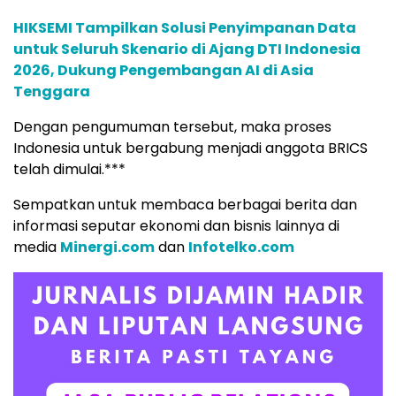
HIKSEMI Tampilkan Solusi Penyimpanan Data
untuk Seluruh Skenario di Ajang DTI Indonesia
2026, Dukung Pengembangan AI di Asia
Tenggara
Dengan pengumuman tersebut, maka proses
Indonesia untuk bergabung menjadi anggota BRICS
telah dimulai.***
Sempatkan untuk membaca berbagai berita dan
informasi seputar ekonomi dan bisnis lainnya di
media
Minergi.com
dan
Infotelko.com