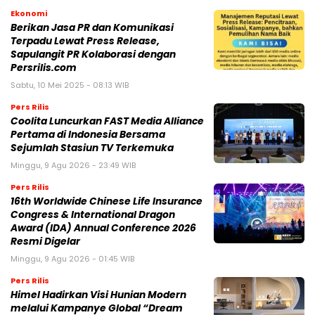
Ekonomi
Berikan Jasa PR dan Komunikasi
Terpadu Lewat Press Release,
Sapulangit PR Kolaborasi dengan
Persrilis.com
Sabtu, 10 Mei 2025 - 08:13 WIB
Pers Rilis
Coolita Luncurkan FAST Media Alliance
Pertama di Indonesia Bersama
Sejumlah Stasiun TV Terkemuka
Minggu, 9 Agu 2026 - 23:49 WIB
Pers Rilis
16th Worldwide Chinese Life Insurance
Congress & International Dragon
Award (IDA) Annual Conference 2026
Resmi Digelar
Minggu, 9 Agu 2026 - 01:45 WIB
Pers Rilis
Himel Hadirkan Visi Hunian Modern
melalui Kampanye Global “Dream