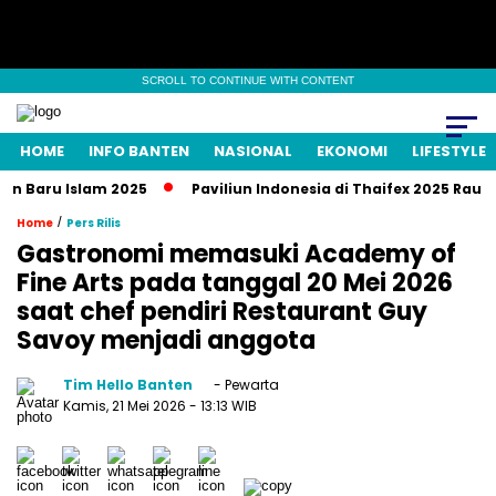
SCROLL TO CONTINUE WITH CONTENT
HOME
INFO BANTEN
NASIONAL
EKONOMI
LIFESTYLE
aru Islam 2025
Paviliun Indonesia di Thaifex 2025 Raup Tran
/
Home
Pers Rilis
Gastronomi memasuki Academy of
Fine Arts pada tanggal 20 Mei 2026
saat chef pendiri Restaurant Guy
Savoy menjadi anggota
Tim Hello Banten
- Pewarta
Kamis, 21 Mei 2026
- 13:13 WIB