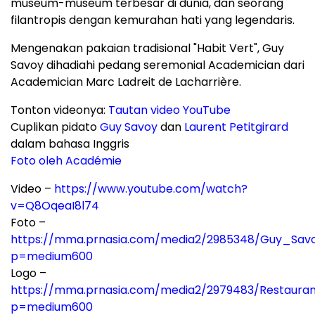
museum-museum terbesar di dunia, dan seorang
filantropis dengan kemurahan hati yang legendaris.
Mengenakan pakaian tradisional "Habit Vert", Guy
Savoy dihadiahi pedang seremonial Academician dari
Academician Marc Ladreit de Lacharrière.
Tonton videonya:
Tautan video YouTube
Cuplikan pidato
Guy Savoy
dan
Laurent Petitgirard
dalam bahasa Inggris
Foto oleh Académie
Video –
https://www.youtube.com/watch?
v=Q8OqeaI8l74
Foto –
https://mma.prnasia.com/media2/2985348/Guy_Savo
p=medium600
Logo –
https://mma.prnasia.com/media2/2979483/Restaura
p=medium600