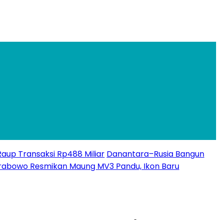
 Raup Transaksi Rp488 Miliar
Danantara–Rusia Bangun
rabowo Resmikan Maung MV3 Pandu, Ikon Baru