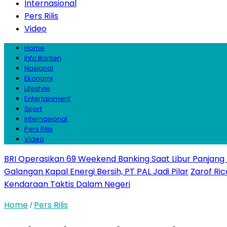
Internasional
Pers Rilis
Video
Home
Info Banten
Nasional
Ekonomi
Lifestyle
Entertainment
Sport
Internasional
Pers Rilis
Video
BRI Operasikan 69 Weekend Banking Saat Libur Panjang
Galangan Kapal Energi Bersih, PT PAL Jadi Pilar
Zarof Ric
Kendaraan Taktis Dalam Negeri
Home
Pers Rilis
/