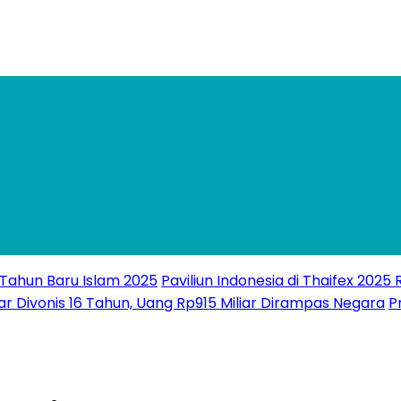
 Tahun Baru Islam 2025
Paviliun Indonesia di Thaifex 2025
ar Divonis 16 Tahun, Uang Rp915 Miliar Dirampas Negara
P