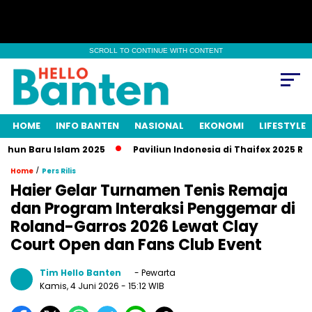
SCROLL TO CONTINUE WITH CONTENT
HOME
INFO BANTEN
NASIONAL
EKONOMI
LIFESTYLE
n Baru Islam 2025
Paviliun Indonesia di Thaifex 2025 Raup T
/
Home
Pers Rilis
Haier Gelar Turnamen Tenis Remaja
dan Program Interaksi Penggemar di
Roland-Garros 2026 Lewat Clay
Court Open dan Fans Club Event
Tim Hello Banten
- Pewarta
Kamis, 4 Juni 2026
- 15:12 WIB