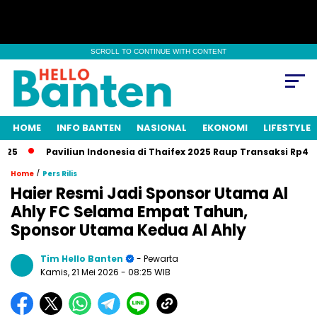
SCROLL TO CONTINUE WITH CONTENT
HOME
INFO BANTEN
NASIONAL
EKONOMI
LIFESTYLE
Paviliun Indonesia di Thaifex 2025 Raup Transaksi Rp488 Milia
/
Home
Pers Rilis
Haier Resmi Jadi Sponsor Utama Al
Ahly FC Selama Empat Tahun,
Sponsor Utama Kedua Al Ahly
Tim Hello Banten
- Pewarta
Kamis, 21 Mei 2026
- 08:25 WIB