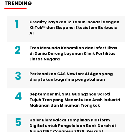
TRENDING
Creality Rayakan 12 Tahun Inovasi dengan
KliTek™ dan Ekspansi Ekosistem Berbasis
AI
Tren Menunda Kehamilan dan Infertilitas
di Dunia Dorong Layanan Klinik Fertilitas
Lintas Negara
Perkenalkan CAS Newton: AI Agen yang
diciptakan bagi ilmu pengetahuan
September Ini, SIAL Guangzhou Soroti
Tujuh Tren yang Menentukan Arah Industri
Makanan dan Minuman Tiongkok
Haier Biomedical Tampilkan Platform
Digital untuk Pengelolaan Bank Darah di
Ajang ISBT Congress 2026, Perkuat