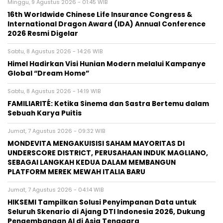
Minggu, 9 Agustus 2026 - 01:45 WIB
16th Worldwide Chinese Life Insurance Congress &
International Dragon Award (IDA) Annual Conference
2026 Resmi Digelar
Sabtu, 8 Agustus 2026 - 14:26 WIB
Himel Hadirkan Visi Hunian Modern melalui Kampanye
Global “Dream Home”
Sabtu, 8 Agustus 2026 - 14:19 WIB
FAMILIARITÉ: Ketika Sinema dan Sastra Bertemu dalam
Sebuah Karya Puitis
Jumat, 7 Agustus 2026 - 09:32 WIB
MONDEVITA MENGAKUISISI SAHAM MAYORITAS DI
UNDERSCORE DISTRICT, PERUSAHAAN INDUK MAGLIANO,
SEBAGAI LANGKAH KEDUA DALAM MEMBANGUN
PLATFORM MEREK MEWAH ITALIA BARU
Jumat, 7 Agustus 2026 - 04:14 WIB
HIKSEMI Tampilkan Solusi Penyimpanan Data untuk
Seluruh Skenario di Ajang DTI Indonesia 2026, Dukung
Pengembangan AI di Asia Tenggara