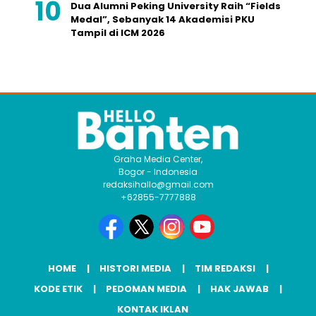
Dua Alumni Peking University Raih “Fields
Medal”, Sebanyak 14 Akademisi PKU
Tampil di ICM 2026
Graha Media Center,
Bogor - Indonesia
redaksihallo@gmail.com
+62855-7777888
HOME
HISTORI MEDIA
TIM REDAKSI
KODE ETIK
PEDOMAN MEDIA
HAK JAWAB
KONTAK IKLAN