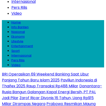
Internasional
Pers Rilis
Video
Home
Info Banten
Nasional
Ekonomi
Lifestyle
Entertainment
Sport
Internasional
Pers Rilis
Video
BRI Operasikan 69 Weekend Banking Saat Libur
Panjang Tahun Baru Islam 2025
Paviliun Indonesia di
Thaifex 2025 Raup Transaksi Rp488 Miliar
Danantara–
Rusia Bangun Galangan Kapal Energi Bersih, PT PAL
Jadi Pilar
Zarof Ricar Divonis 16 Tahun, Uang Rp915
Miliar Dirampas Negara
Prabowo Resmikan Maung