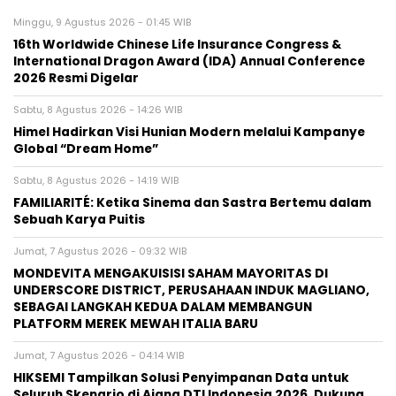
Minggu, 9 Agustus 2026 - 01:45 WIB
16th Worldwide Chinese Life Insurance Congress &
International Dragon Award (IDA) Annual Conference
2026 Resmi Digelar
Sabtu, 8 Agustus 2026 - 14:26 WIB
Himel Hadirkan Visi Hunian Modern melalui Kampanye
Global “Dream Home”
Sabtu, 8 Agustus 2026 - 14:19 WIB
FAMILIARITÉ: Ketika Sinema dan Sastra Bertemu dalam
Sebuah Karya Puitis
Jumat, 7 Agustus 2026 - 09:32 WIB
MONDEVITA MENGAKUISISI SAHAM MAYORITAS DI
UNDERSCORE DISTRICT, PERUSAHAAN INDUK MAGLIANO,
SEBAGAI LANGKAH KEDUA DALAM MEMBANGUN
PLATFORM MEREK MEWAH ITALIA BARU
Jumat, 7 Agustus 2026 - 04:14 WIB
HIKSEMI Tampilkan Solusi Penyimpanan Data untuk
Seluruh Skenario di Ajang DTI Indonesia 2026, Dukung