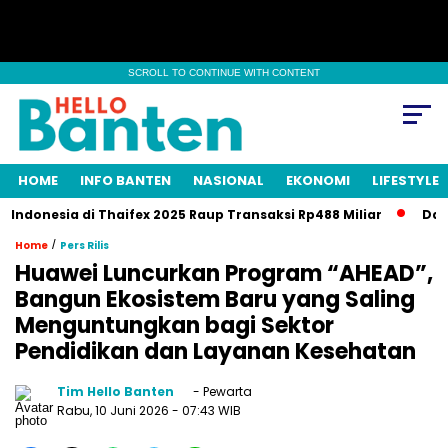
SCROLL TO CONTINUE WITH CONTENT
HOME
INFO BANTEN
NASIONAL
EKONOMI
LIFESTYLE
donesia di Thaifex 2025 Raup Transaksi Rp488 Miliar
Danantar
/
Home
Pers Rilis
Huawei Luncurkan Program “AHEAD”,
Bangun Ekosistem Baru yang Saling
Menguntungkan bagi Sektor
Pendidikan dan Layanan Kesehatan
Tim Hello Banten
- Pewarta
Rabu, 10 Juni 2026
- 07:43 WIB