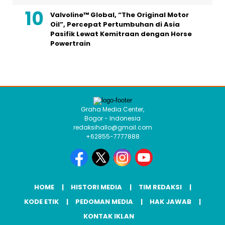
Valvoline™ Global, “The Original Motor
Oil”, Percepat Pertumbuhan di Asia
Pasifik Lewat Kemitraan dengan Horse
Powertrain
Graha Media Center,
Bogor - Indonesia
redaksihallo@gmail.com
+62855-7777888
HOME
HISTORI MEDIA
TIM REDAKSI
KODE ETIK
PEDOMAN MEDIA
HAK JAWAB
KONTAK IKLAN