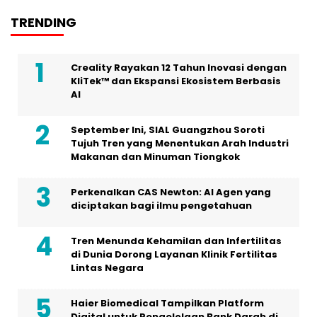
TRENDING
Creality Rayakan 12 Tahun Inovasi dengan
KliTek™ dan Ekspansi Ekosistem Berbasis
AI
September Ini, SIAL Guangzhou Soroti
Tujuh Tren yang Menentukan Arah Industri
Makanan dan Minuman Tiongkok
Perkenalkan CAS Newton: AI Agen yang
diciptakan bagi ilmu pengetahuan
Tren Menunda Kehamilan dan Infertilitas
di Dunia Dorong Layanan Klinik Fertilitas
Lintas Negara
Haier Biomedical Tampilkan Platform
Digital untuk Pengelolaan Bank Darah di