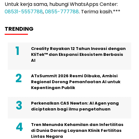
Untuk kerja sama, hubungi WhatsApps Center:
08531-5557788
,
0855-777788
. Terima kasih.***
TRENDING
Creality Rayakan 12 Tahun Inovasi dengan
KliTek™ dan Ekspansi Ekosistem Berbasis
AI
ATxSummit 2026 Resmi Dibuka, Ambisi
Regional Dorong Pemanfaatan AI untuk
Kepentingan Publik
Perkenalkan CAS Newton: AI Agen yang
diciptakan bagi ilmu pengetahuan
Tren Menunda Kehamilan dan Infertilitas
di Dunia Dorong Layanan Klinik Fertilitas
Lintas Negara