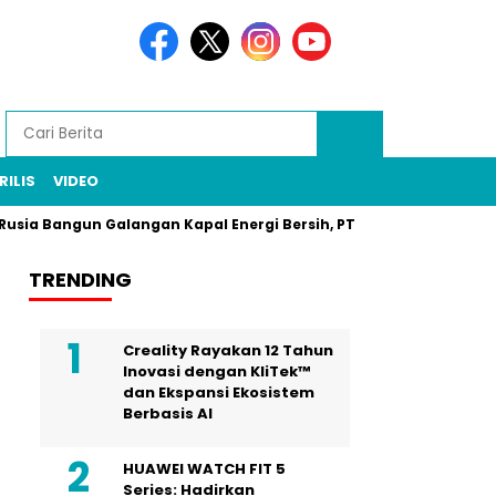
RILIS
VIDEO
ngun Galangan Kapal Energi Bersih, PT PAL Jadi Pilar
Zarof
TRENDING
Creality Rayakan 12 Tahun
Inovasi dengan KliTek™
dan Ekspansi Ekosistem
Berbasis AI
HUAWEI WATCH FIT 5
Series: Hadirkan