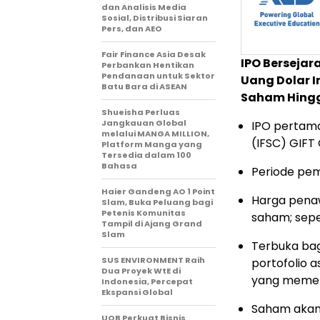
dan Analisis Media
Sosial, Distribusi Siaran
Pers, dan AEO
Fair Finance Asia Desak
IPO Bersejar
Perbankan Hentikan
Pendanaan untuk Sektor
Uang Dolar 
Batu Bara di ASEAN
Saham Hingg
Shueisha Perluas
Jangkauan Global
IPO pertama 
melalui MANGA MILLION,
(IFSC) GIFT 
Platform Manga yang
Tersedia dalam 100
Bahasa
Periode pem
Haier Gandeng AO 1 Point
Harga penaw
Slam, Buka Peluang bagi
Petenis Komunitas
saham; sep
Tampil di Ajang Grand
Slam
Terbuka bag
SUS ENVIRONMENT Raih
portofolio a
Dua Proyek WtE di
yang memen
Indonesia, Percepat
Ekspansi Global
Saham akan 
UOB Perkuat Bisnis