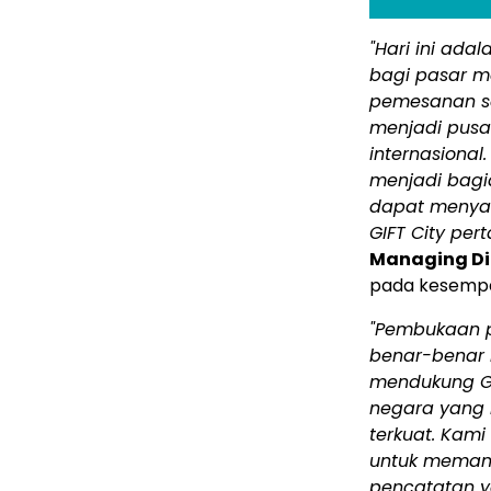
"Hari ini ada
bagi pasar mo
pemesanan sa
menjadi pusa
internasional
menjadi bagi
dapat menyam
GIFT City pert
Managing Dir
pada kesempa
"Pembukaan 
benar-benar h
mendukung GI
negara yang 
terkuat. Kam
untuk memanf
pencatatan y