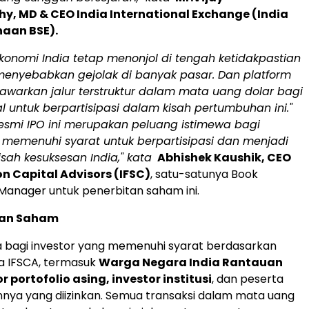
y, MD & CEO India International Exchange (India
haan BSE).
konomi India tetap menonjol di tengah ketidakpastian
menyebabkan gejolak di banyak pasar. Dan platform
awarkan jalur terstruktur dalam mata uang dolar bagi
al untuk berpartisipasi dalam kisah pertumbuhan ini."
smi IPO ini merupakan peluang istimewa bagi
 memenuhi syarat untuk berpartisipasi dan menjadi
isah kesuksesan India," kata
Abhishek Kaushik, CEO
on Capital Advisors (IFSC)
, satu-satunya Book
Manager untuk penerbitan saham ini.
an Saham
ka bagi investor yang memenuhi syarat berdasarkan
a IFSCA, termasuk
Warga Negara India Rantauan
or portofolio asing, investor institusi
, dan peserta
ainnya yang diizinkan. Semua transaksi dalam mata uang