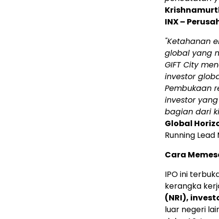
Krishnamurth
INX – Perusa
"Ketahanan e
global yang 
GIFT City men
investor glob
Pembukaan re
investor yang
bagian dari k
Global Horiz
Running Lead 
Cara Memes
IPO ini terbu
kerangka kerj
(NRI), invest
luar negeri l