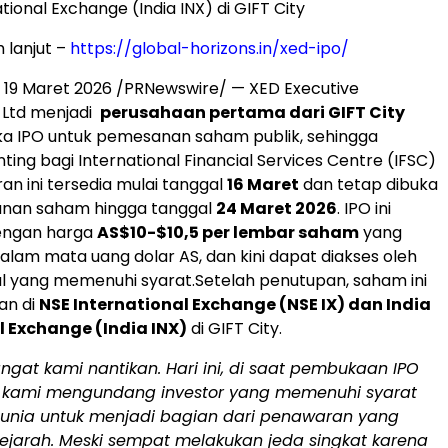
ational Exchange (India INX) di GIFT City
h lanjut –
https://global-horizons.in/xed-ipo/
,
19 Maret 2026
/PRNewswire/ — XED Executive
Ltd menjadi
perusahaan pertama dari GIFT City
 IPO untuk pemesanan saham publik, sehingga
ing bagi International Financial Services Centre (IFSC)
an ini tersedia mulai tanggal
16 Maret
dan tetap dibuka
nan saham hingga tanggal
24 Maret 2026
. IPO ini
engan harga
AS$10-$10,5 per lembar saham
yang
lam mata uang dolar AS, dan kini dapat diakses oleh
al yang memenuhi syarat.Setelah penutupan, saham ini
an di
NSE International Exchange (NSE IX) dan India
l Exchange (India INX)
di GIFT City.
ngat kami nantikan. Hari ini, di saat pembukaan IPO
, kami mengundang investor yang memenuhi syarat
 dunia untuk menjadi bagian dari penawaran yang
ejarah. Meski sempat melakukan jeda singkat karena