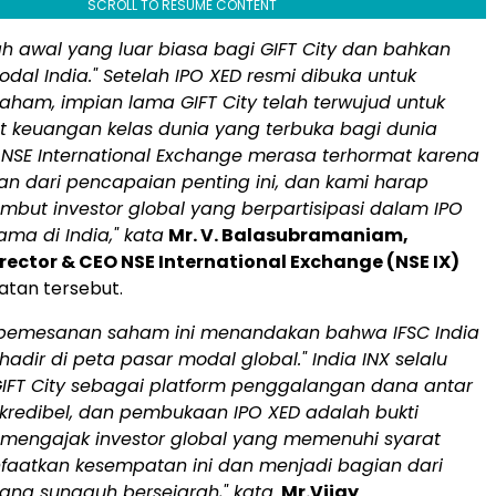
SCROLL TO RESUME CONTENT
lah awal yang luar biasa bagi GIFT City dan bahkan
dal India." Setelah IPO XED resmi dibuka untuk
ham, impian lama GIFT City telah terwujud untuk
t keuangan kelas dunia yang terbuka bagi dunia
. NSE International Exchange merasa terhormat karena
an dari pencapaian penting ini, dan kami harap
but investor global yang berpartisipasi dalam IPO
ama di India," kata
Mr. V. Balasubramaniam,
ector & CEO NSE International Exchange (NSE IX)
tan tersebut.
pemesanan saham ini menandakan bahwa IFSC India
adir di peta pasar modal global." India INX selalu
FT City sebagai platform penggalangan dana antar
kredibel, dan pembukaan IPO XED adalah bukti
i mengajak investor global yang memenuhi syarat
aatkan kesempatan ini dan menjadi bagian dari
ang sungguh bersejarah," kata
Mr.Vijay