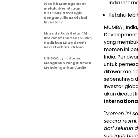
India Intern
Wealth Management
melalui Kemitraan
Distribusi Strategis
Ketahui lebi
dengan Allianz Global
Investors
MUMBAI, India
Mitrade Raih Gelar “AI
Development 
Broker of the Year 2026”,
yang membuka
Hadirkan MitradeGPT
Versi Terbaru di Asia
momen ini pent
India. Penawar
UNISOC Lyric Audio:
Mengubah Pengalaman
untuk pemesa
Mendengarkan Audio
ditawarkan d
sepenuhnya da
investor glob
akan dicatatk
Internationa
"Momen ini sa
secara resmi
dari seluruh
sungguh bers