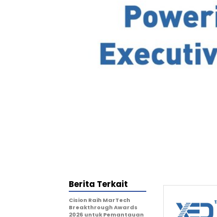
Berita Terkait
Cision Raih MarTech
Breakthrough Awards
2026 untuk Pemantauan