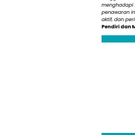
menghadapi m
penawaran ini
aktif, dan p
Pendiri dan 