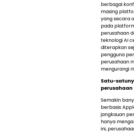
berbagai konf
masing platf
yang secara o
pada platform
perusahaan da
teknologi AI 
diterapkan s
pengguna pert
perusahaan me
mengurangi ri
Satu-satunya
perusahaan
Semakin banya
berbasis Apple
jangkauan pe
hanya mengan
ini, perusaha