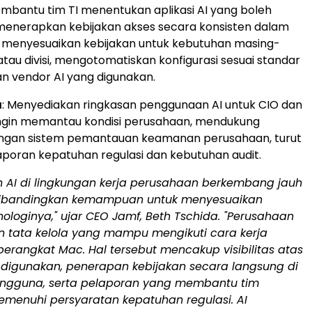
mbantu tim TI menentukan aplikasi AI yang boleh
menerapkan kebijakan akses secara konsisten dalam
, menyesuaikan kebijakan untuk kebutuhan masing-
tau divisi, mengotomatiskan konfigurasi sesuai standar
an vendor AI yang digunakan.
a
: Menyediakan ringkasan penggunaan AI untuk CIO dan
ngin memantau kondisi perusahaan, mendukung
engan sistem pemantauan keamanan perusahaan, turut
poran kepatuhan regulasi dan kebutuhan audit.
 AI di lingkungan kerja perusahaan berkembang jauh
dibandingkan kemampuan untuk menyesuaikan
nologinya," ujar CEO Jamf, Beth Tschida. "Perusahaan
tata kelola yang mampu mengikuti cara kerja
i perangkat Mac. Hal tersebut mencakup visibilitas atas
g digunakan, penerapan kebijakan secara langsung di
ngguna, serta pelaporan yang membantu tim
enuhi persyaratan kepatuhan regulasi. AI