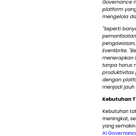
Governance m
platform yan
mengelola d
"Seperti bany
pemanfaatan 
pengawasan," 
Eventbrite. "
menerapkan k
tanpa harus
produktivitas
dengan platf
menjadi jauh 
Kebutuhan T
Kebutuhan tat
meningkat, se
yang semakin 
AI Governanc