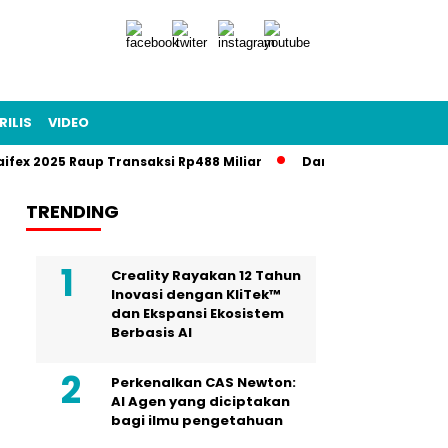
RILIS
VIDEO
aifex 2025 Raup Transaksi Rp488 Miliar
Danantara–Rusia Bang
TRENDING
Creality Rayakan 12 Tahun
Inovasi dengan KliTek™
dan Ekspansi Ekosistem
Berbasis AI
Perkenalkan CAS Newton:
AI Agen yang diciptakan
bagi ilmu pengetahuan