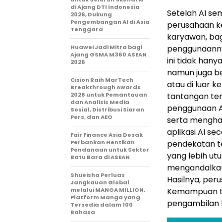
di Ajang DTI Indonesia
Setelah AI se
2026, Dukung
Pengembangan AI di Asia
perusahaan ke
Tenggara
karyawan, bag
Huawei Jadi Mitra bagi
penggunaanny
Ajang GSMA M360 ASEAN
ini tidak hany
2026
namun juga b
Cision Raih MarTech
atau di luar 
Breakthrough Awards
2026 untuk Pemantauan
tantangan ters
dan Analisis Media
penggunaan AI
Sosial, Distribusi Siaran
Pers, dan AEO
serta menghad
aplikasi AI s
Fair Finance Asia Desak
Perbankan Hentikan
pendekatan t
Pendanaan untuk Sektor
yang lebih u
Batu Bara di ASEAN
mengandalkan
Shueisha Perluas
Hasilnya, peru
Jangkauan Global
melalui MANGA MILLION,
Kemampuan te
Platform Manga yang
pengambilan k
Tersedia dalam 100
Bahasa