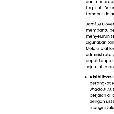
dan menerapka
terpisah. Bel
tersebut dala
Jamf AI Gover
membantu per
menyeluruh te
digunakan ta
Melalui platf
administrator
cepat tanpa 
sejumlah manf
Visibilitas:
perangkat M
Shadow AI
,
berjalan di
dengan sist
menginstala