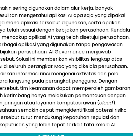
makin sering digunakan dalam alur kerja, banyak
sulitan mengetahui aplikasi AI apa saja yang dipakai
aimana aplikasi tersebut digunakan, serta apakah
a telah sesuai dengan kebijakan perusahaan. Kendala
a mencakup aplikasi AI yang telah disetujui perusahaan,
erbagai aplikasi yang digunakan tanpa pengawasan
kebijakan perusahaan. AI Governance menjawab
ebut. Solusi ini memberikan visibilitas lengkap atas
 di seluruh perangkat Mac yang dikelola perusahaan,
irkan informasi rinci mengenai aktivitas dan pola
ecara langsung pada perangkat pengguna. Dengan
ersebut, tim keamanan dapat memperoleh gambaran
tuh ketimbang hanya melakukan pemantauan dengan
 jaringan atau layanan komputasi awan (
cloud
).
sahaan semakin cepat mengidentifikasi potensi risiko.
rsebut turut mendukung kepatuhan regulasi dan
eputusan yang lebih tepat terkait tata kelola AI.