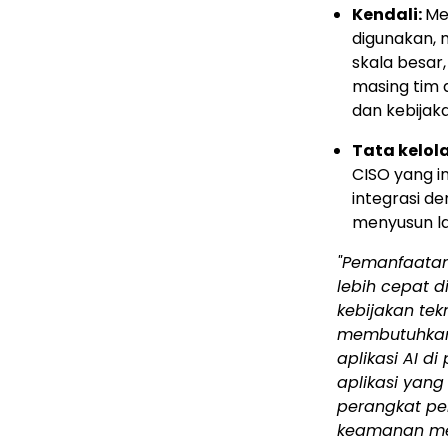
Kendali:
Me
digunakan, 
skala besar
masing tim a
dan kebijak
Tata kelol
CISO yang i
integrasi d
menyusun la
"Pemanfaatan
lebih cepat 
kebijakan tek
membutuhkan 
aplikasi AI d
aplikasi yan
perangkat pe
keamanan mem