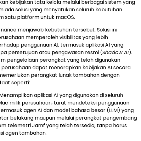
n kebijakan tata kelola melalui berbagai sistem yang
um ada solusi yang menyatukan seluruh kebutuhan
m satu platform untuk macOS.
nance menjawab kebutuhan tersebut. Solusi ini
usahaan memperoleh visibilitas yang lebih
rhadap penggunaan AI, termasuk aplikasi AI yang
npa persetujuan atau pengawasan resmi (
Shadow AI
).
orm pengelolaan perangkat yang telah digunakan
, perusahaan dapat menerapkan kebijakan AI secara
memerlukan perangkat lunak tambahan dengan
aat seperti:
Menampilkan aplikasi AI yang digunakan di seluruh
ac milik perusahaan, turut mendeteksi penggunaan
 termasuk agen AI dan model bahasa besar (LLM) yang
 latar belakang maupun melalui perangkat pengembang
em telemetri Jamf yang telah tersedia, tanpa harus
si agen tambahan.