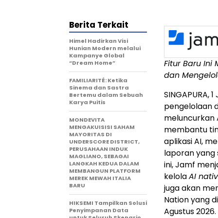
Berita Terkait
Himel Hadirkan Visi
Hunian Modern melalui
Kampanye Global
Fitur Baru I
“Dream Home”
dan Mengelol
FAMILIARITÉ: Ketika
Sinema dan Sastra
SINGAPURA, 1 
Bertemu dalam Sebuah
Karya Puitis
pengelolaan 
meluncurkan A
MONDEVITA
MENGAKUISISI SAHAM
membantu tim
MAYORITAS DI
aplikasi AI, 
UNDERSCORE DISTRICT,
PERUSAHAAN INDUK
laporan yang 
MAGLIANO, SEBAGAI
ini, Jamf men
LANGKAH KEDUA DALAM
MEMBANGUN PLATFORM
kelola
AI nati
MEREK MEWAH ITALIA
BARU
juga akan men
Nation yang di
HIKSEMI Tampilkan Solusi
Agustus 2026.
Penyimpanan Data
untuk Seluruh Skenario