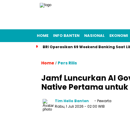
HOME
INFO BANTEN
NASIONAL
EKONOMI
BRI Operasikan 69 Weekend Banking Saat Li
Home
Pers Rilis
/
Jamf Luncurkan AI Gov
Native Pertama untuk
Tim Hello Banten
- Pewarta
Rabu, 1 Juli 2026
- 02:00 WIB