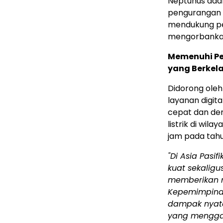
Neptunus adal
pengurangan p
mendukung pe
mengorbankan 
Memenuhi Pe
yang Berkel
Didorong oleh
layanan digita
cepat dan dem
listrik di wil
jam pada tahu
"Di Asia Pasi
kuat sekalig
memberikan m
Kepemimpina
dampak nyata 
yang mengga