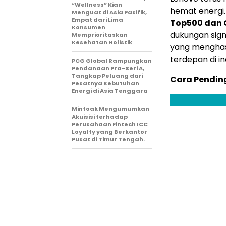
“Wellness” Kian
hemat energi
Menguat di Asia Pasifik,
Empat dari Lima
Top500 dan 
Konsumen
dukungan sig
Memprioritaskan
Kesehatan Holistik
yang menghasi
terdepan di ind
PCG Global Rampungkan
Pendanaan Pra-Seri A,
Tangkap Peluang dari
Cara Pending
Pesatnya Kebutuhan
Energi di Asia Tenggara
Mintoak Mengumumkan
Akuisisi terhadap
Perusahaan Fintech ICC
Loyalty yang Berkantor
Pusat di Timur Tengah.