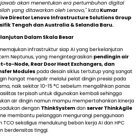
jawab akan menentukan era pertumbuhan digital
Inilah yang ditawarkan oleh Lenovo,"
kata
Kumar
tive Director Lenovo Infrastructure Solutions Group
asifik Tengah dan
Australia
&
Selandia Baru
.
elanjutan Dalam Skala Besar
memajukan infrastruktur siap AI yang berkelanjutan
stem Neptunus, yang mengintegrasikan
pendingin air
t-to-Node, Rear Door Heat Exchangers, dan
nsfer Modules
pada desain siklus tertutup yang sangat
ngin hangat mengalir melalui pelat dingin presisi pada
a, naik sekitar 10-15 °C sebelum mengalihkan panas
 fasilitas terpisah untuk digunakan kembali sehingga
ukan air dingin namun mampu mempertahankan kinerja
Dipadukan dengan
ThinkSystem
dan
server ThinkAgile
une membantu pelanggan mengurangi penggunaan
dan TCO sekaligus mendukung beban kerja AI dan HPC
 berdensitas tinggi.