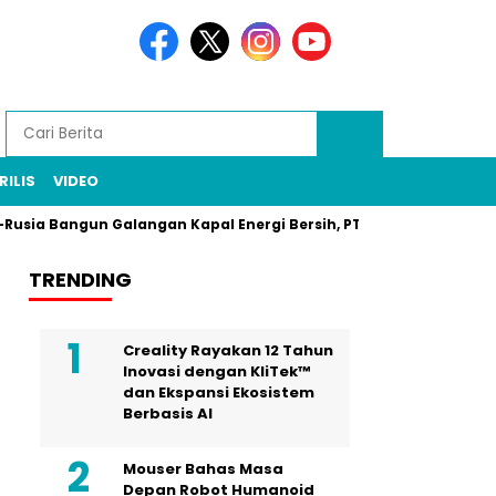
RILIS
VIDEO
angun Galangan Kapal Energi Bersih, PT PAL Jadi Pilar
Zaro
TRENDING
Creality Rayakan 12 Tahun
Inovasi dengan KliTek™
dan Ekspansi Ekosistem
Berbasis AI
Mouser Bahas Masa
Depan Robot Humanoid