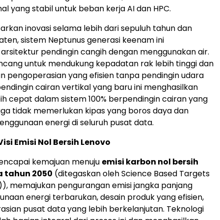
al yang stabil untuk beban kerja AI dan HPC.
arkan inovasi selama lebih dari sepuluh tahun dan
aten, sistem Neptunus generasi keenam ini
rsitektur pendingin cangih dengan menggunakan air.
rancang untuk mendukung kepadatan rak lebih tinggi dan
 pengoperasian yang efisien tanpa pendingin udara
pendingin cairan vertikal yang baru ini menghasilkan
ih cepat dalam sistem 100% berpendingin cairan yang
gga tidak memerlukan kipas yang boros daya dan
nggunaan energi di seluruh pusat data.
si Emisi Nol Bersih Lenovo
mencapai kemajuan menuju
emisi karbon nol bersih
 tahun 2050
(ditegaskan oleh Science Based Targets
BTi)), memajukan pengurangan emisi jangka panjang
unaan energi terbarukan, desain produk yang efisien,
sian pusat data yang lebih berkelanjutan. Teknologi