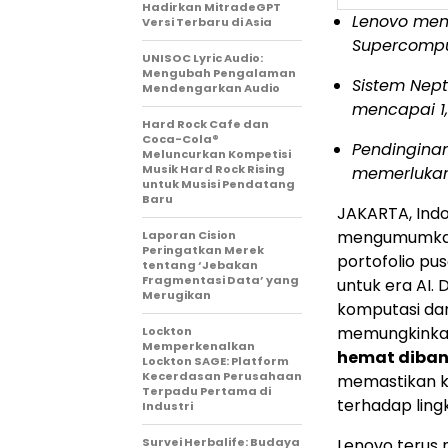
Hadirkan MitradeGPT
Lenovo men
Versi Terbaru di Asia
Supercompu
UNISOC Lyric Audio:
Mengubah Pengalaman
Sistem Nep
Mendengarkan Audio
mencapai 1,
Hard Rock Cafe dan
Coca-Cola®
Pendinginan
Meluncurkan Kompetisi
Musik Hard Rock Rising
memerlukan 
untuk Musisi Pendatang
Baru
JAKARTA, Ind
mengumumka
Laporan Cision
Peringatkan Merek
portofolio pu
tentang ‘Jebakan
Fragmentasi Data’ yang
untuk era AI.
Merugikan
komputasi dan
memungkinkan
Lockton
Memperkenalkan
hemat diban
Lockton SAGE: Platform
Kecerdasan Perusahaan
memastikan k
Terpadu Pertama di
terhadap ling
Industri
Survei Herbalife: Budaya
Lenovo terus