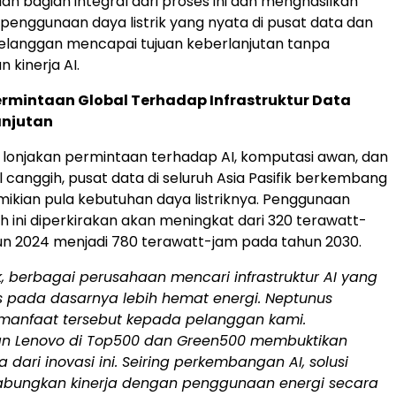
ah bagian integral dari proses ini dan menghasilkan
enggunaan daya listrik yang nyata di pusat data dan
langgan mencapai tujuan keberlanjutan tanpa
kinerja AI.
rmintaan Global Terhadap Infrastruktur Data
anjutan
 lonjakan permintaan terhadap AI, komputasi awan, dan
l canggih, pusat data di seluruh Asia Pasifik berkembang
ikian pula kebutuhan daya listriknya. Penggunaan
ayah ini diperkirakan akan meningkat dari 320 terawatt-
n 2024 menjadi 780 terawatt-jam pada tahun 2030.
fik, berbagai perusahaan mencari infrastruktur AI yang
us pada dasarnya lebih hemat energi. Neptunus
anfaat tersebut kepada pelanggan kami.
n Lenovo di Top500 dan Green500 membuktikan
dari inovasi ini. Seiring perkembangan AI, solusi
bungkan kinerja dengan penggunaan energi secara