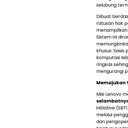
selubung term
Dibuat berdas
ratusan hak p
menampilkan a
Sistem ini di
memungkinkan
khusus. Sasis 
komputasi leb
ringkas sehin
mengurangi pe
Memajukan Vi
Misi Lenovo 
selambatnya
initiative (S
melalui pengg
dan pengopera