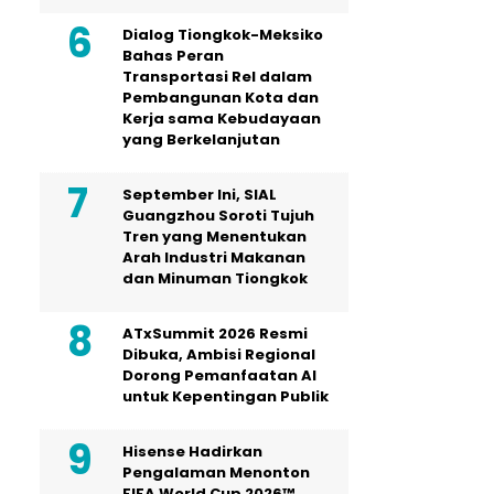
Dialog Tiongkok-Meksiko
Bahas Peran
Transportasi Rel dalam
Pembangunan Kota dan
Kerja sama Kebudayaan
yang Berkelanjutan
September Ini, SIAL
Guangzhou Soroti Tujuh
Tren yang Menentukan
Arah Industri Makanan
dan Minuman Tiongkok
ATxSummit 2026 Resmi
Dibuka, Ambisi Regional
Dorong Pemanfaatan AI
untuk Kepentingan Publik
Hisense Hadirkan
Pengalaman Menonton
FIFA World Cup 2026™