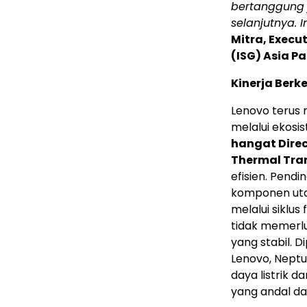
bertanggung 
selanjutnya. 
Mitra
, Execu
(ISG) Asia P
Kinerja Berk
Lenovo terus 
melalui ekosi
hangat Direc
Thermal Tra
efisien. Pendi
komponen utam
melalui siklus
tidak memerl
yang stabil. 
Lenovo, Nept
daya listrik 
yang andal dan