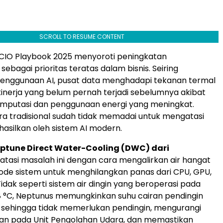
SCROLL TO RESUME CONTENT
 CIO Playbook 2025 menyoroti peningkatan
sebagai prioritas teratas dalam bisnis. Seiring
enggunaan AI, pusat data menghadapi tekanan termal
inerja yang belum pernah terjadi sebelumnya akibat
mputasi dan penggunaan energi yang meningkat.
ra tradisional sudah tidak memadai untuk mengatasi
hasilkan oleh sistem AI modern.
ptune Direct Water-Cooling (DWC) dari
tasi masalah ini dengan cara mengalirkan air hangat
ode sistem untuk menghilangkan panas dari CPU, GPU,
idak seperti sistem air dingin yang beroperasi pada
18 °C, Neptunus memungkinkan suhu cairan pendingin
 sehingga tidak memerlukan pendingin, mengurangi
an pada Unit Pengolahan Udara, dan memastikan