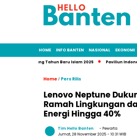
HOME
INFO BANTEN
NASIONAL
EKONOMI
 Libur Panjang Tahun Baru Islam 2025
Paviliun Indonesia di
Home
Pers Rilis
/
Lenovo Neptune Dukun
Ramah Lingkungan dan 
Energi Hingga 40%
Tim Hello Banten
- Pewarta
Jumat, 28 November 2025
- 10:31 WIB