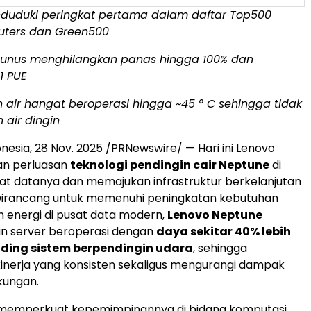
duduki peringkat pertama dalam daftar Top500
ters dan Green500
tunus menghilangkan panas hingga 100% dan
1 PUE
 air hangat beroperasi hingga ~45 ° C sehingga tidak
air dingin
onesia
,
28 Nov. 2025
/PRNewswire/ — Hari ini Lenovo
n perluasan
teknologi pendingin cair Neptune
di
sat datanya dan memajukan infrastruktur berkelanjutan
 Dirancang untuk memenuhi peningkatan kebutuhan
 energi di pusat data modern,
Lenovo Neptune
 server beroperasi dengan
daya sekitar 40% lebih
ding sistem berpendingin udara
, sehingga
inerja yang konsisten sekaligus mengurangi dampak
kungan.
 memperkuat kepemimpinannya di bidang komputasi