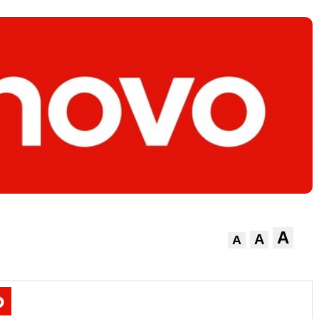
A
A
A