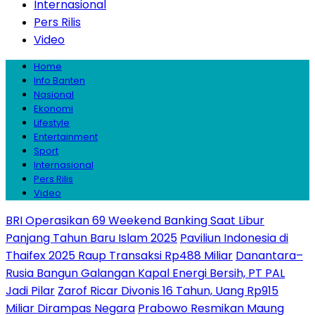
Internasional
Pers Rilis
Video
Home
Info Banten
Nasional
Ekonomi
Lifestyle
Entertainment
Sport
Internasional
Pers Rilis
Video
BRI Operasikan 69 Weekend Banking Saat Libur
Panjang Tahun Baru Islam 2025
Paviliun Indonesia di
Thaifex 2025 Raup Transaksi Rp488 Miliar
Danantara–
Rusia Bangun Galangan Kapal Energi Bersih, PT PAL
Jadi Pilar
Zarof Ricar Divonis 16 Tahun, Uang Rp915
Miliar Dirampas Negara
Prabowo Resmikan Maung