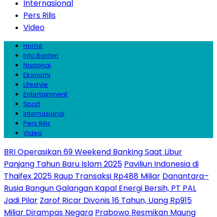
Internasional
Pers Rilis
Video
Home
Info Banten
Nasional
Ekonomi
Lifestyle
Entertainment
Sport
Internasional
Pers Rilis
Video
BRI Operasikan 69 Weekend Banking Saat Libur
Panjang Tahun Baru Islam 2025
Paviliun Indonesia di
Thaifex 2025 Raup Transaksi Rp488 Miliar
Danantara–
Rusia Bangun Galangan Kapal Energi Bersih, PT PAL
Jadi Pilar
Zarof Ricar Divonis 16 Tahun, Uang Rp915
Miliar Dirampas Negara
Prabowo Resmikan Maung