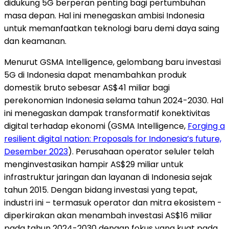
didukung 5G berperan penting bagi pertumbuhan
masa depan. Hal ini menegaskan ambisi
Indonesia
untuk memanfaatkan teknologi baru demi daya saing
dan keamanan.
Menurut GSMA Intelligence, gelombang baru investasi
5G di
Indonesia
dapat menambahkan produk
domestik bruto sebesar AS$41 miliar bagi
perekonomian
Indonesia
selama tahun 2024-2030. Hal
ini menegaskan dampak transformatif konektivitas
digital terhadap ekonomi (GSMA Intelligence,
Forging a
resilient digital nation: Proposals for
Indonesia’s
future,
Desember 2023
). Perusahaan operator seluler telah
menginvestasikan hampir AS$29 miliar untuk
infrastruktur jaringan dan layanan di
Indonesia
sejak
tahun 2015. Dengan bidang investasi yang tepat,
industri ini – termasuk operator dan mitra ekosistem -
diperkirakan akan menambah investasi AS$16 miliar
pada tahun 2024-2030 dengan fokus yang kuat pada