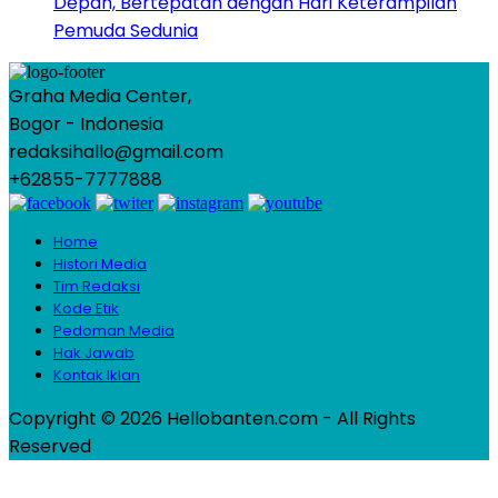
Depan, Bertepatan dengan Hari Keterampilan
Pemuda Sedunia
Graha Media Center,
Bogor - Indonesia
redaksihallo@gmail.com
+62855-7777888
Home
Histori Media
Tim Redaksi
Kode Etik
Pedoman Media
Hak Jawab
Kontak Iklan
Copyright © 2026 Hellobanten.com - All Rights
Reserved