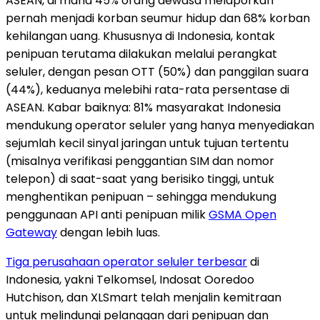
ASEAN, di mana 45% orang dewasa melaporkan
pernah menjadi korban seumur hidup dan 68% korban
kehilangan uang. Khususnya di
Indonesia
, kontak
penipuan terutama dilakukan melalui perangkat
seluler, dengan pesan OTT (50%) dan panggilan suara
(44%), keduanya melebihi rata-rata persentase di
ASEAN. Kabar baiknya: 81% masyarakat
Indonesia
mendukung operator seluler yang hanya menyediakan
sejumlah kecil sinyal jaringan untuk tujuan tertentu
(misalnya verifikasi penggantian SIM dan nomor
telepon) di saat-saat yang berisiko tinggi, untuk
menghentikan penipuan – sehingga mendukung
penggunaan API anti penipuan milik
GSMA Open
Gateway
dengan lebih luas.
Tiga perusahaan operator seluler terbesar
di
Indonesia
, yakni Telkomsel, Indosat Ooredoo
Hutchison, dan XLSmart telah menjalin kemitraan
untuk melindungi pelanggan dari penipuan dan