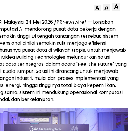
A
A
A
 Malaysia, 24 Mei 2026 /PRNewswire/ — Lonjakan
mputasi AI mendorong pusat data bekerja dengan
makin tinggi. Di tengah tantangan tersebut, sistem
ensional dinilai semakin sulit menjaga efisiensi
khususnya pusat data di wilayah tropis. Untuk menjawab
, Midea Building Technologies meluncurkan solusi
at data terintegrasi dalam acara "Feel the Future" yang
i Kuala Lumpur. Solusi ini dirancang untuk menjawab
angan industri, mulai dari proses implementasi yang
nsi energi, hingga tingginya total biaya kepemilikan.
g sama, sistem ini mendukung operasional komputasi
ndal, dan berkelanjutan.