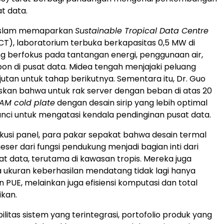
t data.
l Islam memaparkan
Sustainable Tropical Data Centre
T), laboratorium terbuka berkapasitas 0,5 MW di
g berfokus pada tantangan energi, penggunaan air,
bon di pusat data. Midea tengah menjajaki peluang
jutan untuk tahap berikutnya. Sementara itu, Dr. Guo
skan bahwa untuk rak server dengan beban di atas 20
AM cold plate
dengan desain sirip yang lebih optimal
kunci untuk mengatasi kendala pendinginan pusat data.
skusi panel, para pakar sepakat bahwa desain termal
geser dari fungsi pendukung menjadi bagian inti dari
sat data, terutama di kawasan tropis. Mereka juga
 ukuran keberhasilan mendatang tidak lagi hanya
PUE, melainkan juga efisiensi komputasi dan total
ikan.
litas sistem yang terintegrasi, portofolio produk yang