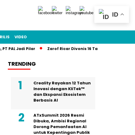
ID
RILIS
VIDEO
Jadi Pilar
Zarof Ricar Divonis 16 Tahun, Uang Rp915 Miliar 
TRENDING
Creality Rayakan 12 Tahun
Inovasi dengan KliTek™
dan Ekspansi Ekosistem
Berbasis AI
ATxSummit 2026 Resmi
Dibuka, Ambisi Regional
Dorong Pemanfaatan AI
untuk Kepentingan Publik