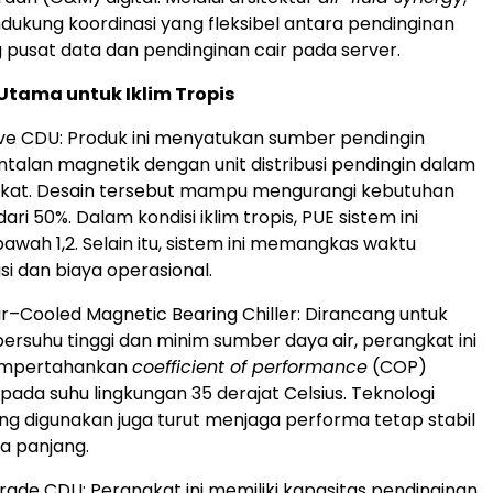
ndukung koordinasi yang fleksibel antara pendinginan
g pusat data dan pendinginan cair pada server.
Utama untuk Iklim Tropis
ve CDU: Produk ini menyatukan sumber pendingin
ntalan magnetik dengan unit distribusi pendingin dalam
gkat. Desain tersebut mampu mengurangi kebutuhan
dari 50%. Dalam kondisi iklim tropis, PUE sistem ini
bawah 1,2. Selain itu, sistem ini memangkas waktu
i dan biaya operasional.
r–Cooled Magnetic Bearing Chiller: Dirancang untuk
bersuhu tinggi dan minim sumber daya air, perangkat ini
mpertahankan
coefficient of performance
(COP)
pada suhu lingkungan 35 derajat Celsius. Teknologi
ang digunakan juga turut menjaga performa tetap stabil
a panjang.
Grade CDU: Perangkat ini memiliki kapasitas pendinginan