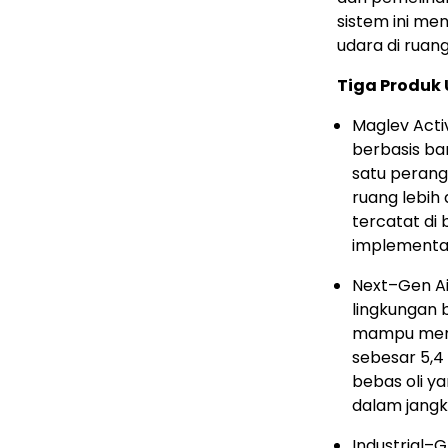
sistem ini me
udara di ruan
Tiga Produk 
Maglev Acti
berbasis ba
satu peran
ruang lebih 
tercatat di 
implementas
Next–Gen Ai
lingkungan 
mampu me
sebesar 5,4 
bebas oli y
dalam jangk
Industrial–