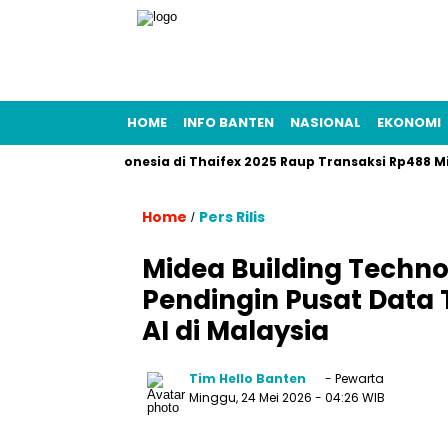
HOME
INFO BANTEN
NASIONAL
EKONOMI
aviliun Indonesia di Thaifex 2025 Raup Transaksi Rp488 Miliar
Home
Pers Rilis
/
Midea Building Techno
Pendingin Pusat Data T
AI di Malaysia
Tim Hello Banten
- Pewarta
Minggu, 24 Mei 2026
- 04:26 WIB