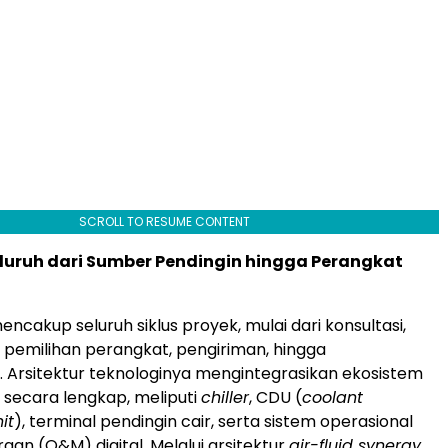
SCROLL TO RESUME CONTENT
luruh dari Sumber Pendingin hingga Perangkat
encakup seluruh siklus proyek, mulai dari konsultasi,
pemilihan perangkat, pengiriman, hingga
 Arsitektur teknologinya mengintegrasikan ekosistem
r secara lengkap, meliputi
chiller
, CDU (
coolant
it
), terminal pendingin cair, serta sistem operasional
aan (O&M) digital. Melalui arsitektur
air-fluid synergy
,