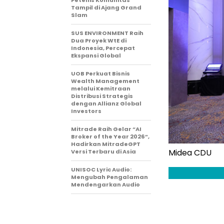
Petenis Komunitas
Tampil di Ajang Grand
Slam
SUS ENVIRONMENT Raih
Dua Proyek WtE di
Indonesia, Percepat
Ekspansi Global
UOB Perkuat Bisnis
Wealth Management
melalui Kemitraan
Distribusi Strategis
dengan Allianz Global
Investors
Mitrade Raih Gelar “AI
Broker of the Year 2026”,
Hadirkan MitradeGPT
Midea CDU
Versi Terbaru di Asia
UNISOC Lyric Audio:
Mengubah Pengalaman
Mendengarkan Audio