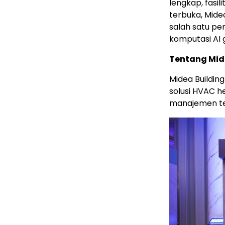
lengkap, fasil
terbuka, Mide
salah satu p
komputasi AI g
Tentang Mid
Midea Buildin
solusi HVAC h
manajemen ter