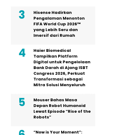
Hisense Hadirkan
Pengalaman Menonton
FIFA World Cup 2026™
yang Lebih Seru dan
Imersif dari Rumah
Haier Biomedical
Tampilkan Platform
Digital untuk Pengelolaan
Bank Darah di Ajang ISBT
Congress 2026, Perkuat
Transformasi sebagai
Mitra Solusi Menyeluruh
Mouser Bahas Masa
Depan Robot Humanoid
Lewat Episode “Rise of the
Robots”
“Now is Your Moment”: