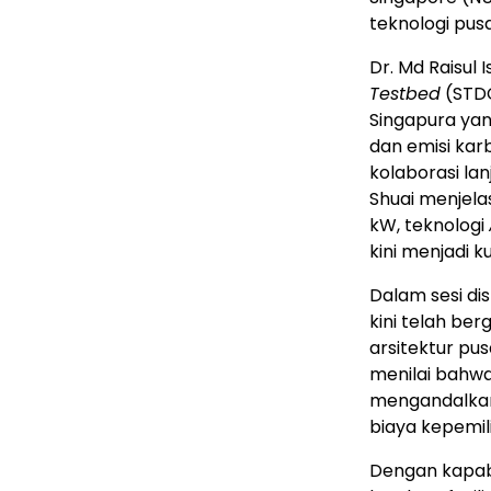
teknologi pusa
Dr. Md Raisu
Testbed
(STDC
Singapura yan
dan emisi kar
kolaborasi lan
Shuai menjela
kW, teknologi
kini menjadi 
Dalam sesi di
kini telah ber
arsitektur pu
menilai bahwa
mengandalkan 
biaya kepemil
Dengan kapabi