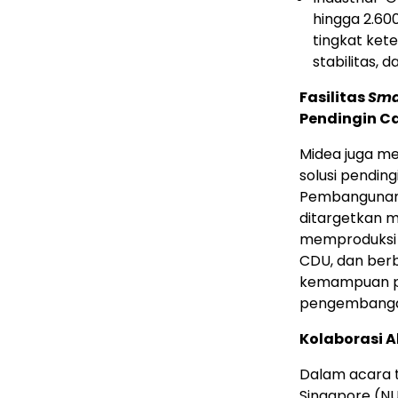
hingga 2.60
tingkat ket
stabilitas,
Fasilitas
Sma
Pendingin Ca
Midea juga me
solusi pending
Pembangunan f
ditargetkan mu
memproduksi
CDU, dan berb
kemampuan pen
pengembangan
Kolaborasi A
Dalam acara t
Singapore (N