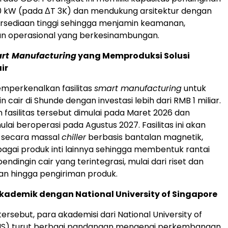
0 kW (pada ΔT 3K) dan mendukung arsitektur dengan
ersediaan tinggi sehingga menjamin keamanan,
 dan operasional yang berkesinambungan.
rt
Manufacturing
yang Memproduksi Solusi
ir
mperkenalkan fasilitas
smart manufacturing
untuk
in cair di Shunde dengan investasi lebih dari RMB 1 miliar.
asilitas tersebut dimulai pada Maret 2026 dan
lai beroperasi pada Agustus 2027. Fasilitas ini akan
 secara massal
chiller
berbasis bantalan magnetik,
agai produk inti lainnya sehingga membentuk rantai
dingin cair yang terintegrasi, mulai dari riset dan
 hingga pengiriman produk.
kademik dengan National University of Singapore
ersebut, para akademisi dari National University of
US) turut berbagi pandangan mengenai perkembangan