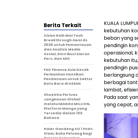
KUALA LUMPUR,
Berita Terkait
kebutuhan ko
Cision Raih MarTech
beban yang se
Breakthrough Awards
pendingin konv
2026 untuk Pemantauan
dan Analisis Media
operasional, 
Sosial, Distribusi Siaran
Pers, dan AEO
kebutuhan itu
pendingin pus
Fair Finance Asia Desak
berlangsung d
Perbankan Hentikan
Pendanaan untuk Sektor
berbagai tant
Batu Bara di ASEAN
lambat, efisie
Shueisha Perluas
Pada saat yan
Jangkauan Global
yang cepat, a
melalui MANGA MILLION,
Platform Manga yang
Tersedia dalam 100
Bahasa
Haier Gandeng AO 1 Point
Slam, Buka Peluang bagi