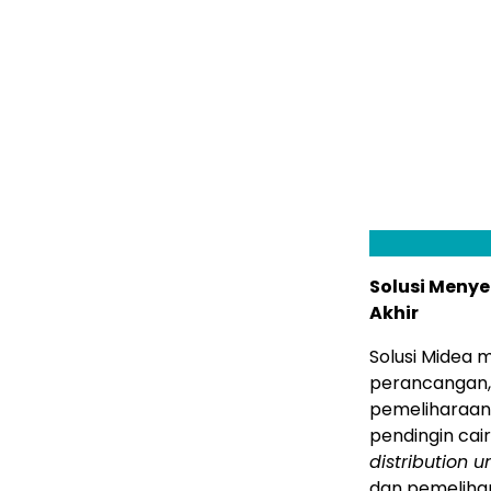
Solusi Menye
Akhir
Solusi Midea m
perancangan, 
pemeliharaan.
pendingin cai
distribution un
dan pemelihar