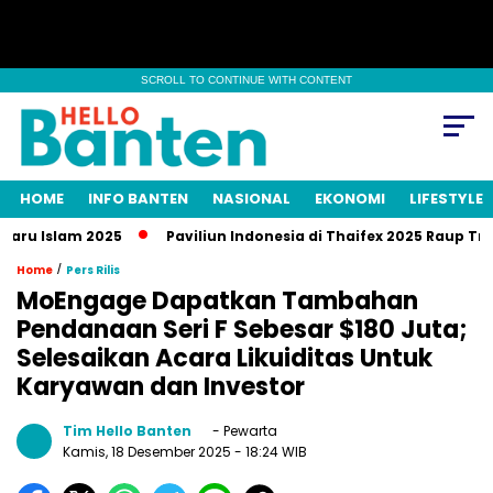
SCROLL TO CONTINUE WITH CONTENT
HOME
INFO BANTEN
NASIONAL
EKONOMI
LIFESTYLE
Islam 2025
Paviliun Indonesia di Thaifex 2025 Raup Transaksi
/
Home
Pers Rilis
MoEngage Dapatkan Tambahan
Pendanaan Seri F Sebesar $180 Juta;
Selesaikan Acara Likuiditas Untuk
Karyawan dan Investor
Tim Hello Banten
- Pewarta
Kamis, 18 Desember 2025
- 18:24 WIB