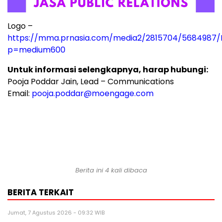
Logo –
https://mma.prnasia.com/media2/2815704/5684987
p=medium600
Untuk informasi selengkapnya, harap hubungi:
Pooja Poddar Jain
, Lead – Communications
Email:
pooja.poddar@moengage.com
Berita ini 4 kali dibaca
BERITA TERKAIT
Jumat, 7 Agustus 2026 - 09:32 WIB