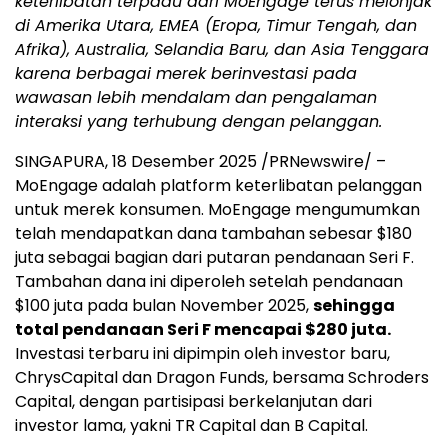
keterlibatan terpadu dari MoEngage terus melonjak
di
Amerika Utara
, EMEA (Eropa, Timur Tengah, dan
Afrika),
Australia
,
Selandia Baru
, dan
Asia Tenggara
karena berbagai merek berinvestasi pada
wawasan lebih mendalam dan pengalaman
interaksi yang terhubung dengan pelanggan.
SINGAPURA
,
18 Desember 2025
/PRNewswire/ –
MoEngage adalah platform keterlibatan pelanggan
untuk merek konsumen. MoEngage mengumumkan
telah mendapatkan dana tambahan sebesar
$180
juta sebagai bagian dari putaran pendanaan Seri F.
Tambahan dana ini diperoleh setelah pendanaan
$100
juta pada bulan
November 2025
,
sehingga
total pendanaan Seri F mencapai
$280
juta.
Investasi terbaru ini dipimpin oleh investor baru,
ChrysCapital dan Dragon Funds, bersama Schroders
Capital, dengan partisipasi berkelanjutan dari
investor lama, yakni TR Capital dan B Capital.