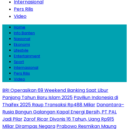
Internasional
Pers Rilis
Video
Home
Info Banten
Nasional
Ekonomi
Lifestyle
Entertainment
Sport
Internasional
Pers Rilis
Video
BRI Operasikan 69 Weekend Banking Saat Libur
Panjang Tahun Baru Islam 2025
Paviliun Indonesia di
Thaifex 2025 Raup Transaksi Rp488 Miliar
Danantara–
Rusia Bangun Galangan Kapal Energi Bersih, PT PAL
Jadi Pilar
Zarof Ricar Divonis 16 Tahun, Uang Rp915
Miliar Dirampas Negara
Prabowo Resmikan Maung