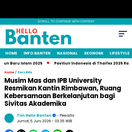
SCROLL TO CONTINUE WITH CONTENT
HOME
INFO BANTEN
NASIONAL
EKONOMI
LIFESTYLE
 Baru Islam 2025
Paviliun Indonesia di Thaifex 2025 Raup Tr
/
Home
Pers Rilis
Musim Mas dan IPB University
Resmikan Kantin Rimbawan, Ruang
Kebersamaan Berkelanjutan bagi
Sivitas Akademika
Tim Hello Banten
- Pewarta
Jumat, 5 Juni 2026
- 03:35 WIB