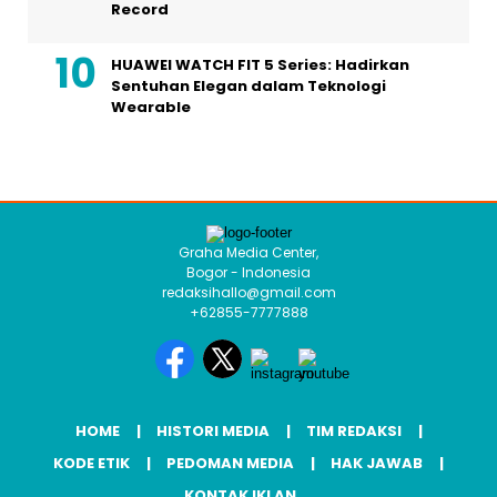
Record
HUAWEI WATCH FIT 5 Series: Hadirkan
Sentuhan Elegan dalam Teknologi
Wearable
Graha Media Center,
Bogor - Indonesia
redaksihallo@gmail.com
+62855-7777888
HOME
HISTORI MEDIA
TIM REDAKSI
KODE ETIK
PEDOMAN MEDIA
HAK JAWAB
KONTAK IKLAN