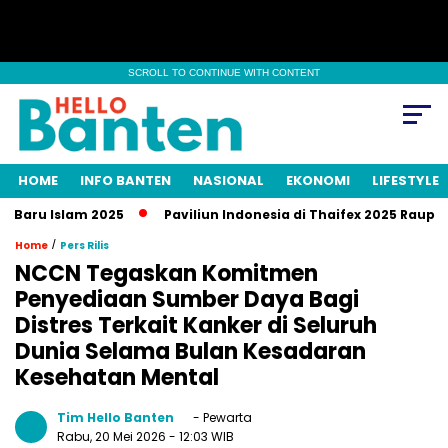
SCROLL TO CONTINUE WITH CONTENT
HOME
INFO BANTEN
NASIONAL
EKONOMI
LIFESTYLE
Islam 2025
Paviliun Indonesia di Thaifex 2025 Raup Transaks
/
Home
Pers Rilis
NCCN Tegaskan Komitmen
Penyediaan Sumber Daya Bagi
Distres Terkait Kanker di Seluruh
Dunia Selama Bulan Kesadaran
Kesehatan Mental
Tim Hello Banten
- Pewarta
Rabu, 20 Mei 2026
- 12:03 WIB