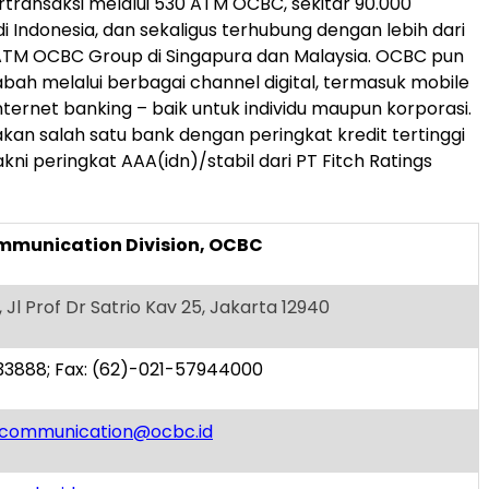
rtransaksi melalui 530 ATM OCBC, sekitar 90.000
di
Indonesia
, dan sekaligus terhubung dengan lebih dari
 ATM OCBC Group di Singapura dan
Malaysia
. OCBC pun
bah melalui berbagai channel digital, termasuk mobile
nternet banking – baik untuk individu maupun korporasi.
n salah satu bank dengan peringkat kredit tertinggi
kni peringkat AAA(idn)/stabil dari PT Fitch Ratings
mmunication Division, OCBC
Jl Prof Dr Satrio Kav 25, Jakarta 12940
533888; Fax: (62)-021-57944000
.communication@ocbc.id