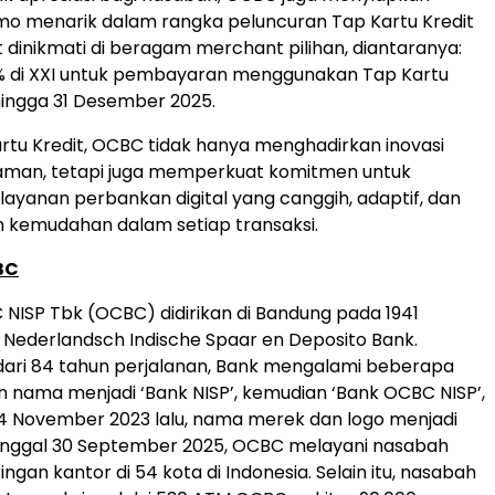
mo menarik dalam rangka peluncuran Tap Kartu Kredit
t dinikmati di beragam merchant pilihan, diantaranya:
 di XXI untuk pembayaran menggunakan Tap Kartu
ingga 31 Desember 2025.
artu Kredit, OCBC tidak hanya menghadirkan inovasi
man, tetapi juga memperkuat komitmen untuk
ayanan perbankan digital yang canggih, adaptif, dan
 kemudahan dalam setiap transaksi.
BC
NISP Tbk (OCBC) didirikan di Bandung pada 1941
Nederlandsch Indische Spaar en Deposito Bank.
dari 84 tahun perjalanan, Bank mengalami beberapa
n nama menjadi ‘Bank NISP’, kemudian ‘Bank OCBC NISP’,
14 November 2023
lalu, nama merek dan logo menjadi
anggal
30 September 2025
, OCBC melayani nasabah
ringan kantor di 54 kota di
Indonesia
. Selain itu, nasabah