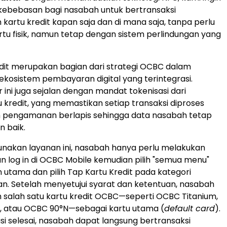
ebebasan bagi nasabah untuk bertransaksi
artu kredit kapan saja dan di mana saja, tanpa perlu
u fisik, namun tetap dengan sistem perlindungan yang
dit merupakan bagian dari strategi OCBC dalam
osistem pembayaran digital yang terintegrasi.
r ini juga sejalan dengan mandat tokenisasi dari
u kredit, yang memastikan setiap transaksi diproses
m pengamanan berlapis sehingga data nasabah tetap
n baik.
nakan layanan ini, nasabah hanya perlu melakukan
an log in di OCBC Mobile kemudian pilih "semua menu"
utama dan pilih Tap Kartu Kredit pada kategori
ian. Setelah menyetujui syarat dan ketentuan, nasabah
 salah satu kartu kredit OCBC—seperti OCBC Titanium,
 atau OCBC 90°N—sebagai kartu utama (
default card
).
asi selesai, nasabah dapat langsung bertransaksi