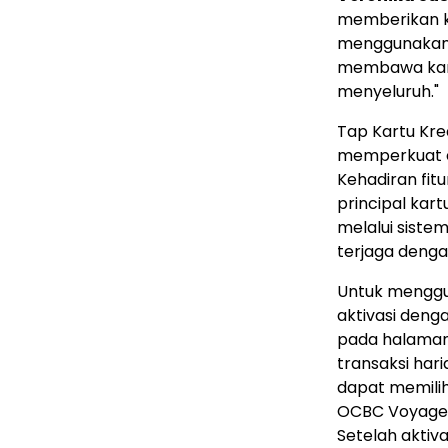
memberikan k
menggunakan k
membawa kart
menyeluruh."
Tap Kartu Kre
memperkuat ek
Kehadiran fitu
principal kart
melalui siste
terjaga denga
Untuk menggu
aktivasi deng
pada halaman 
transaksi har
dapat memilih
OCBC Voyage,
Setelah aktiv