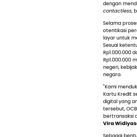
dengan mende
contactless
, 
Selama prose
otentikasi pe
layar untuk m
Sesuai ketent
Rp1.000.000
da
Rp1.000.000
me
negeri, kebij
negara.
"Kami menduk
Kartu Kredit 
digital yang 
tersebut, OC
bertransaksi 
Vira Widiyas
Sebagai bentu