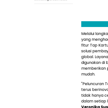
Melalui langka
yang menghadi
fitur Tap Kar
solusi pembay
global. Layana
digunakan di 
memberikan p
mudah.
"Peluncuran T
terus berino
tidak hanya 
dalam setiap 
Veronika Sus