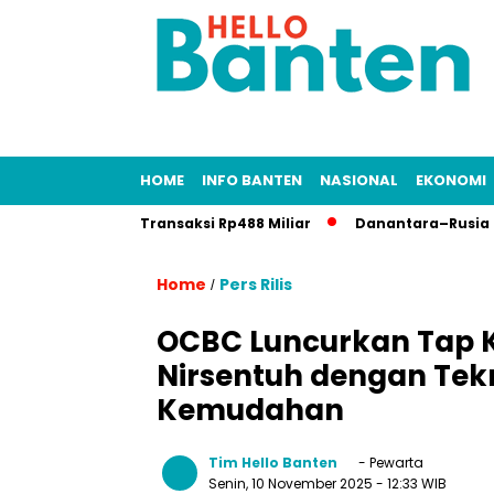
HOME
INFO BANTEN
NASIONAL
EKONOMI
ex 2025 Raup Transaksi Rp488 Miliar
Danantara–Rusia Bangun 
Home
Pers Rilis
/
OCBC Luncurkan Tap Ka
Nirsentuh dengan Tek
Kemudahan
Tim Hello Banten
- Pewarta
Senin, 10 November 2025
- 12:33 WIB