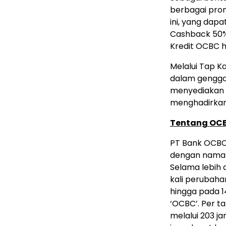
berbagai pro
ini, yang dapa
Cashback 50%
Kredit OCBC h
Melalui Tap K
dalam gengga
menyediakan l
menghadirkan
Tentang OC
PT Bank OCBC 
dengan nama 
Selama lebih 
kali perubaha
hingga pada
‘OCBC’. Per t
melalui 203 ja