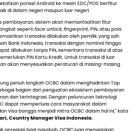
katkan ponsel Android ke mesin EDC/POS berfitur
baik di dalam negeri maupun luar negeri.
s pembayaran, sistem akan memanfaatkan fitur
rangkat seperti
face unlock
,
fingerprint
, PIN, atau pola
emastikan transaksi dilakukan oleh pemilik yang sah.
uan Bank Indonesia, transaksi dengan nominal hingga
pat dilakukan tanpa PIN, sementara transaksi di atas
merlukan PIN Kartu Kredit. Untuk transaksi di luar
akan akan menyesuaikan peraturan di masing-masing
ung penuh langkah OCBC dalam menghadirkan Tap
sebagai bagian dari penguatan ekosistem pembayaran
aman dan terintegrasi. Dengan peluncuran teknologi
BC dapat memperluas cara masyarakat dalam
dan Visa bangga menjadi mitra OCBC dalam hal ini," kata
ari, Country Manager Visa Indonesia.
k apresiasi bagi nasabah, OCBC juga menyiapkan