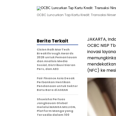
OCBC Luncurkan Tap Kartu Kredit: Transaksi Nir
JAKARTA, Ind
Berita Terkait
OCBC NISP Tbk
Cision Raih MarTech
inovasi layan
Breakthrough Awards
memungkinkan
2026 untuk Pemantauan
dan Analisis Media
mendekatkan 
Sosial, Distribusi Siaran
Pers, dan AEO
(NFC) ke mes
Fair Finance Asia Desak
Perbankan Hentikan
Pendanaan untuk Sektor
Batu Bara di ASEAN
Shueisha Perluas
Jangkauan Global
melalui MANGA MILLION,
Platform Manga yang
Tersedia dalam 100