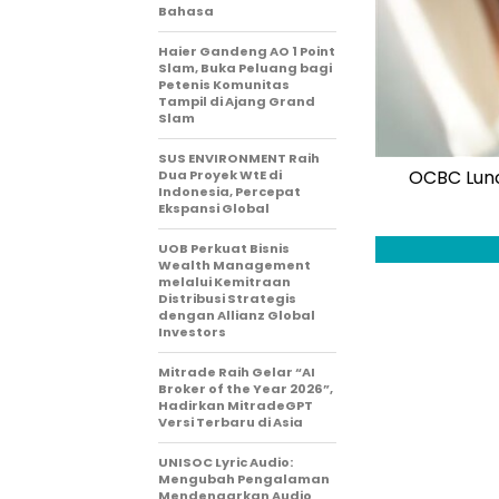
Bahasa
Haier Gandeng AO 1 Point
Slam, Buka Peluang bagi
Petenis Komunitas
Tampil di Ajang Grand
Slam
SUS ENVIRONMENT Raih
OCBC Lunc
Dua Proyek WtE di
Indonesia, Percepat
Ekspansi Global
UOB Perkuat Bisnis
Wealth Management
melalui Kemitraan
Distribusi Strategis
dengan Allianz Global
Investors
Mitrade Raih Gelar “AI
Broker of the Year 2026”,
Hadirkan MitradeGPT
Versi Terbaru di Asia
UNISOC Lyric Audio:
Mengubah Pengalaman
Mendengarkan Audio