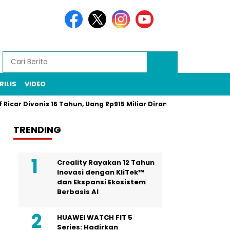
RILIS
VIDEO
r Divonis 16 Tahun, Uang Rp915 Miliar Dirampas Negara
Prabo
TRENDING
Creality Rayakan 12 Tahun
Inovasi dengan KliTek™
dan Ekspansi Ekosistem
Berbasis AI
HUAWEI WATCH FIT 5
Series: Hadirkan