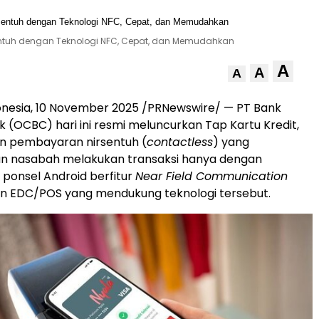
sentuh dengan Teknologi NFC, Cepat, dan Memudahkan
A
A
A
onesia
,
10 November 2025
/PRNewswire/ — PT Bank
 (OCBC) hari ini resmi meluncurkan Tap Kartu Kredit,
an pembayaran nirsentuh (
contactless
) yang
 nasabah melakukan transaksi hanya dengan
ponsel Android berfitur
Near Field Communication
in EDC/POS yang mendukung teknologi tersebut.