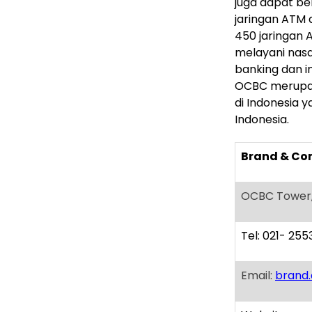
juga dapat be
jaringan ATM 
450 jaringan
melayani nasa
banking dan i
OCBC merupaka
di
Indonesia
ya
Indonesia.
Brand & Co
OCBC Tower, 
Tel: 021- 25
Email:
brand