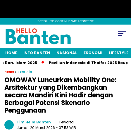
SCROLL TO CONTINUE WITH CONTENT
HOME
INFO BANTEN
NASIONAL
EKONOMI
LIFESTYLE
aru Islam 2025
Paviliun Indonesia di Thaifex 2025 Raup Tran
/
Home
Pers Rilis
OMOWAY Luncurkan Mobility One:
Arsitektur yang Dikembangkan
secara Mandiri Kini Hadir dengan
Berbagai Potensi Skenario
Penggunaan
Tim Hello Banten
- Pewarta
Jumat, 20 Maret 2026
- 07:53 WIB