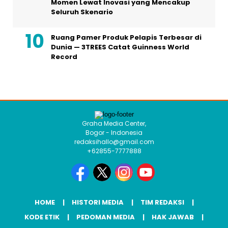
Momen Lewat Inovasi yang Mencakup
Seluruh Skenario
Ruang Pamer Produk Pelapis Terbesar di
Dunia — 3TREES Catat Guinness World
Record
Graha Media Center,
Bogor - Indonesia
redaksihallo@gmail.com
+62855-7777888
HOME
HISTORI MEDIA
TIM REDAKSI
KODE ETIK
PEDOMAN MEDIA
HAK JAWAB