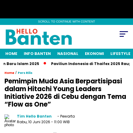
SCROLL TO CONTINUE WITH CONTENT
HOME
INFO BANTEN
NASIONAL
EKONOMI
LIFESTYLE
aru Islam 2025
Paviliun Indonesia di Thaifex 2025 Raup Tran
/
Home
Pers Rilis
Pemimpin Muda Asia Berpartisipasi
dalam Hitachi Young Leaders
Initiative 2026 di Cebu dengan Tema
“Flow as One”
Tim Hello Banten
- Pewarta
Rabu, 10 Juni 2026
- 11:00 WIB