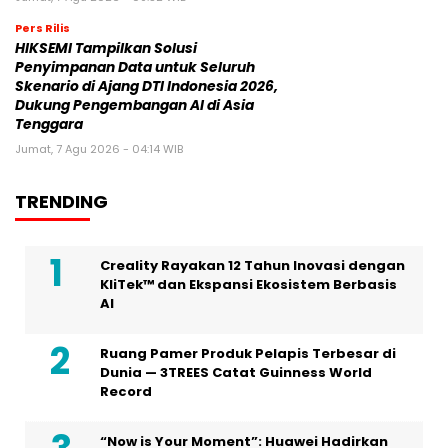
Pers Rilis
HIKSEMI Tampilkan Solusi
Penyimpanan Data untuk Seluruh
Skenario di Ajang DTI Indonesia 2026,
Dukung Pengembangan AI di Asia
Tenggara
Jumat, 7 Agu 2026 - 04:14 WIB
TRENDING
Creality Rayakan 12 Tahun Inovasi dengan
KliTek™ dan Ekspansi Ekosistem Berbasis
AI
Ruang Pamer Produk Pelapis Terbesar di
Dunia — 3TREES Catat Guinness World
Record
“Now is Your Moment”: Huawei Hadirkan