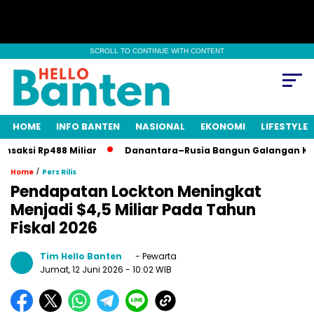
SCROLL TO CONTINUE WITH CONTENT
HOME
INFO BANTEN
NASIONAL
EKONOMI
LIFESTYLE
ksi Rp488 Miliar
Danantara–Rusia Bangun Galangan Kapal Ener
/
Home
Pers Rilis
Pendapatan Lockton Meningkat
Menjadi $4,5 Miliar Pada Tahun
Fiskal 2026
Tim Hello Banten
- Pewarta
Jumat, 12 Juni 2026
- 10:02 WIB