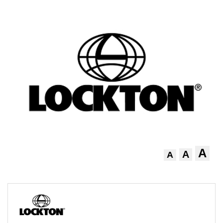
A
A
A