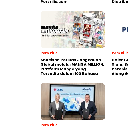
Persrilis.com
Distrib
Pers Rilis
Pers Rili
Shueisha Perluas Jangkauan
Haier G
Global melalui MANGA MILLION,
Slam, B
Platform Manga yang
Petenis
Tersedia dalam 100 Bahasa
Ajang 
Pers Rilis