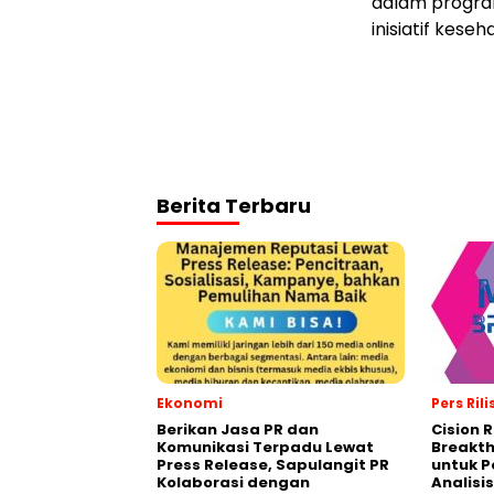
dalam program
inisiatif kese
Berita Terbaru
Ekonomi
Pers Rili
Berikan Jasa PR dan
Cision 
Komunikasi Terpadu Lewat
Breakt
Press Release, Sapulangit PR
untuk 
Kolaborasi dengan
Analisis