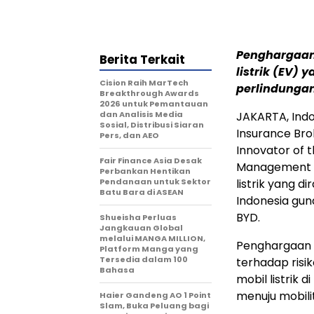
Penghargaan 
Berita Terkait
listrik (EV)
Cision Raih MarTech
perlindungan 
Breakthrough Awards
2026 untuk Pemantauan
dan Analisis Media
JAKARTA, Indo
Sosial, Distribusi Siaran
Insurance Bro
Pers, dan AEO
Innovator of t
Fair Finance Asia Desak
Management E
Perbankan Hentikan
Pendanaan untuk Sektor
listrik yang 
Batu Bara di ASEAN
Indonesia gun
BYD.
Shueisha Perluas
Jangkauan Global
melalui MANGA MILLION,
Penghargaan 
Platform Manga yang
Tersedia dalam 100
terhadap risi
Bahasa
mobil listrik 
menuju mobili
Haier Gandeng AO 1 Point
Slam, Buka Peluang bagi