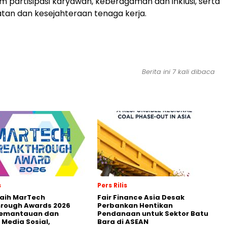
 partisipasi karyawan, keberagaman dan inklusi, serta
hatan dan kesejahteraan tenaga kerja.
Berita ini 7 kali dibaca
s
Pers Rilis
Raih MarTech
Fair Finance Asia Desak
hrough Awards 2026
Perbankan Hentikan
Pemantauan dan
Pendanaan untuk Sektor Batu
 Media Sosial,
Bara di ASEAN