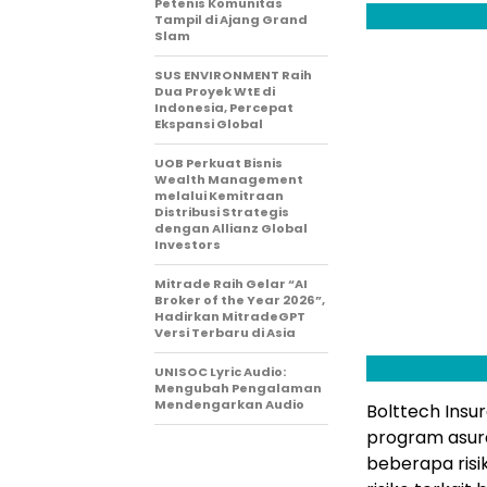
Petenis Komunitas
Tampil di Ajang Grand
Slam
SUS ENVIRONMENT Raih
Dua Proyek WtE di
Indonesia, Percepat
Ekspansi Global
UOB Perkuat Bisnis
Wealth Management
melalui Kemitraan
Distribusi Strategis
dengan Allianz Global
Investors
Mitrade Raih Gelar “AI
Broker of the Year 2026”,
Hadirkan MitradeGPT
Versi Terbaru di Asia
UNISOC Lyric Audio:
Mengubah Pengalaman
Mendengarkan Audio
Bolttech Ins
program asur
beberapa risik