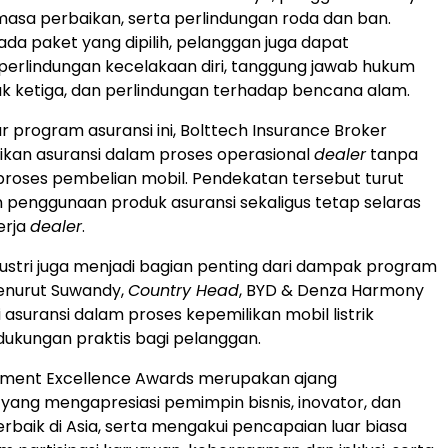
masa perbaikan, serta perlindungan roda dan ban.
da paket yang dipilih, pelanggan juga dapat
erlindungan kecelakaan diri, tanggung jawab hukum
k ketiga, dan perlindungan terhadap bencana alam.
r program asuransi ini, Bolttech Insurance Broker
kan asuransi dalam proses operasional
dealer
tanpa
roses pembelian mobil. Pendekatan tersebut turut
penggunaan produk asuransi sekaligus tetap selaras
erja
dealer
.
dustri juga menjadi bagian penting dari dampak program
 Menurut Suwandy,
Country Head
, BYD & Denza Harmony
i asuransi dalam proses kepemilikan mobil listrik
ukungan praktis bagi pelanggan.
ment Excellence Awards merupakan ajang
ang mengapresiasi pemimpin bisnis, inovator, dan
rbaik di Asia, serta mengakui pencapaian luar biasa