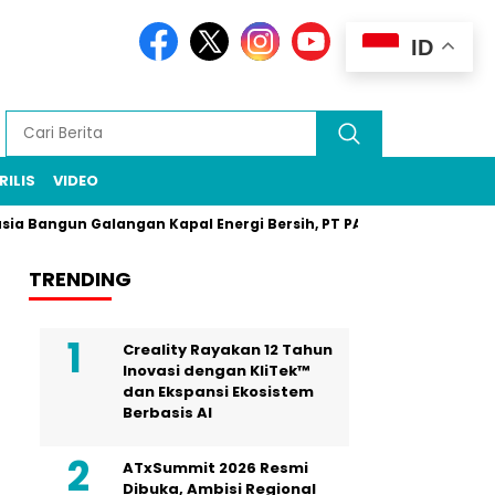
ID
RILIS
VIDEO
gun Galangan Kapal Energi Bersih, PT PAL Jadi Pilar
Zarof R
TRENDING
Creality Rayakan 12 Tahun
Inovasi dengan KliTek™
dan Ekspansi Ekosistem
Berbasis AI
ATxSummit 2026 Resmi
Dibuka, Ambisi Regional