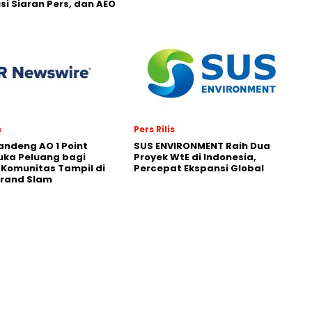
usi Siaran Pers, dan AEO
s
Pers Rilis
andeng AO 1 Point
SUS ENVIRONMENT Raih Dua
uka Peluang bagi
Proyek WtE di Indonesia,
 Komunitas Tampil di
Percepat Ekspansi Global
Grand Slam