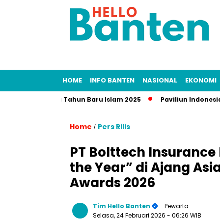
HOME
INFO BANTEN
NASIONAL
EKONOMI
ibur Panjang Tahun Baru Islam 2025
Paviliun Indonesia di T
Home
Pers Rilis
/
PT Bolttech Insurance 
the Year” di Ajang As
Awards 2026
Tim Hello Banten
- Pewarta
Selasa, 24 Februari 2026
- 06:26 WIB