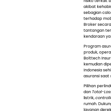
risiko terkait
akibat kehabi
sebagian calo
terhadap mobil
Broker secar
tantangan ter
kendaraan yan
Program asura
produk, opera
Bolttech Insu
kemudian dipe
Indonesia se
asuransi saat
Pilihan perli
dan
Total-Los
listrik,
controll
rumah. Dukung
layanan derek