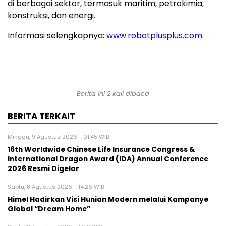
di berbagai sektor, termasuk maritim, petrokimia,
konstruksi, dan energi.
Informasi selengkapnya:
www.robotplusplus.com
.
Berita ini 2 kali dibaca
BERITA TERKAIT
Minggu, 9 Agustus 2026 - 01:45 WIB
16th Worldwide Chinese Life Insurance Congress &
International Dragon Award (IDA) Annual Conference
2026 Resmi Digelar
Sabtu, 8 Agustus 2026 - 14:26 WIB
Himel Hadirkan Visi Hunian Modern melalui Kampanye
Global “Dream Home”