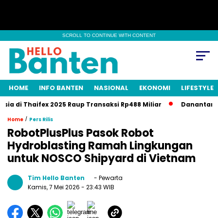
SCROLL TO CONTINUE WITH CONTENT
HOME
INFO BANTEN
NASIONAL
EKONOMI
LIFESTYLE
 di Thaifex 2025 Raup Transaksi Rp488 Miliar
Danantara–Rusia
/
Home
Pers Rilis
RobotPlusPlus Pasok Robot
Hydroblasting Ramah Lingkungan
untuk NOSCO Shipyard di Vietnam
Tim Hello Banten
- Pewarta
Kamis, 7 Mei 2026
- 23:43 WIB