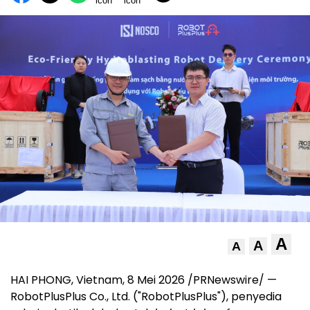
A
A
A
HAI PHONG, Vietnam
,
8 Mei 2026
/PRNewswire/ —
RobotPlusPlus Co., Ltd. ("RobotPlusPlus"), penyedia