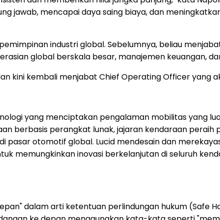
ng jawab, mencapai daya saing biaya, dan meningkatkan
mimpinan industri global. Sebelumnya, beliau menjabat 
asian global berskala besar, manajemen keuangan, dan b
 kini kembali menjabat Chief Operating Officer yang a
nologi yang menciptakan pengalaman mobilitas yang luar
araan berbasis perangkat lunak, jajaran kendaraan pera
 pasar otomotif global. Lucid mendesain dan merekayasa 
untuk memungkinkan inovasi berkelanjutan di seluruh ken
depan" dalam arti ketentuan perlindungan hukum (Safe Ha
ndangan ke depan menggunakan kata-kata seperti "mem