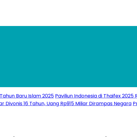
 Tahun Baru Islam 2025
Paviliun Indonesia di Thaifex 2025
ar Divonis 16 Tahun, Uang Rp915 Miliar Dirampas Negara
P