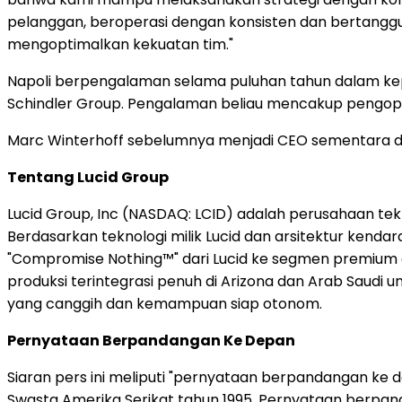
pelanggan, beroperasi dengan konsisten dan bertanggu
mengoptimalkan kekuatan tim."
Napoli berpengalaman selama puluhan tahun dalam kepe
Schindler Group. Pengalaman beliau mencakup pengoper
Marc Winterhoff sebelumnya menjadi CEO sementara dan
Tentang Lucid Group
Lucid Group, Inc (NASDAQ: LCID) adalah perusahaan tek
Berdasarkan teknologi milik Lucid dan arsitektur kend
"Compromise Nothing™" dari Lucid ke segmen premium di
produksi terintegrasi penuh di Arizona dan Arab Saudi 
yang canggih dan kemampuan siap otonom.
Pernyataan Berpandangan Ke Depan
Siaran pers ini meliputi "pernyataan berpandangan ke 
Swasta Amerika Serikat tahun 1995. Pernyataan berpa