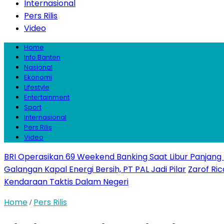
Internasional
Pers Rilis
Video
Home
Info Banten
Nasional
Ekonomi
Lifestyle
Entertainment
Sport
Internasional
Pers Rilis
Video
BRI Operasikan 69 Weekend Banking Saat Libur Panjang
Galangan Kapal Energi Bersih, PT PAL Jadi Pilar
Zarof Ric
Kendaraan Taktis Dalam Negeri
Home
Pers Rilis
/