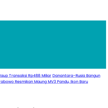
 Raup Transaksi Rp488 Miliar
Danantara–Rusia Bangun
rabowo Resmikan Maung MV3 Pandu, Ikon Baru