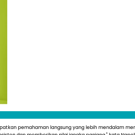
atkan pemahaman langsung yang lebih mendalam mengen
ten dan memberikan nilai jangka panjang," kata Napoli