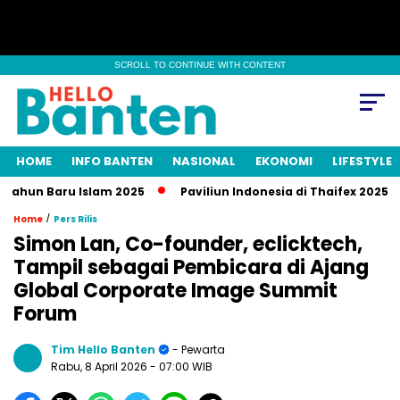
SCROLL TO CONTINUE WITH CONTENT
HOME
INFO BANTEN
NASIONAL
EKONOMI
LIFESTYLE
un Baru Islam 2025
Paviliun Indonesia di Thaifex 2025 Raup 
/
Home
Pers Rilis
Simon Lan, Co-founder, eclicktech,
Tampil sebagai Pembicara di Ajang
Global Corporate Image Summit
Forum
Tim Hello Banten
- Pewarta
Rabu, 8 April 2026
- 07:00 WIB