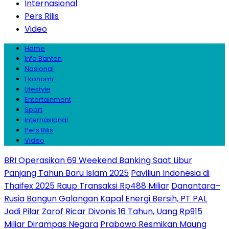
Internasional
Pers Rilis
Video
Home
Info Banten
Nasional
Ekonomi
Lifestyle
Entertainment
Sport
Internasional
Pers Rilis
Video
BRI Operasikan 69 Weekend Banking Saat Libur
Panjang Tahun Baru Islam 2025
Paviliun Indonesia di
Thaifex 2025 Raup Transaksi Rp488 Miliar
Danantara–
Rusia Bangun Galangan Kapal Energi Bersih, PT PAL
Jadi Pilar
Zarof Ricar Divonis 16 Tahun, Uang Rp915
Miliar Dirampas Negara
Prabowo Resmikan Maung