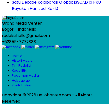
Satu Dekade Kolaborasi Global: ISSCAD di PKU
Rayakan Hari Jadi Ke-10
Graha Media Center,
Bogor - Indonesia
redaksihallo@gmail.com
+62855-7777888
Home
Histori Media
Tim Redaksi
Kode Etik
Pedoman Media
Hak Jawab
Kontak Iklan
Copyright © 2026 Hellobanten.com - All Rights
Reserved