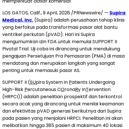
memperkuat dasar komersial
LOS GATOS, Calif.
,
9 April, 2026
/PRNewswire/ —
Supira
Medical, Inc.
(Supira) adalah perusahaan tahap klinis
yang berfokus pada transformasi pasar alat bantu
ventrikel perkutan (pVAD). Hari ini Supira
mengumumkan izin FDA untuk memulai SUPPORT II
Pivotal Trial. Uji coba ini dirancang untuk mendukung
pengajuan Persetujuan Pra Pemasaran (PMA) di masa
mendatang dan merupakan langkah yang sangat
penting untuk memasuki pasar AS.
SUPPORT II (
SU
pira System in
P
atients Undergoing
High-Risk
P
ercutaneous C
O
rona
R
y In
T
ervention
(HRPCI)) adalah penelitian prospektif dan terkontrol
secara acak yang dirancang untuk menilai keamanan
dan efektivitas pVAD generasi berikutnya dari Supira
pada pasien yang menjalani HRPCI. Penelitian ini akan
melibatkan hingga 385 pasien di maksimum 40 lokasi