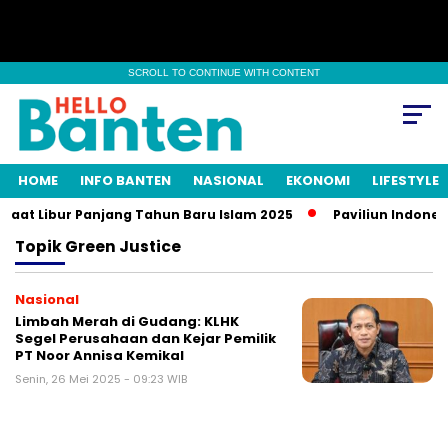
SCROLL TO CONTINUE WITH CONTENT
HOME
INFO BANTEN
NASIONAL
EKONOMI
LIFESTYLE
aat Libur Panjang Tahun Baru Islam 2025
Paviliun Indonesi
Topik
Green Justice
Nasional
Limbah Merah di Gudang: KLHK
Segel Perusahaan dan Kejar Pemilik
PT Noor Annisa Kemikal
Senin, 26 Mei 2025 - 09:23 WIB