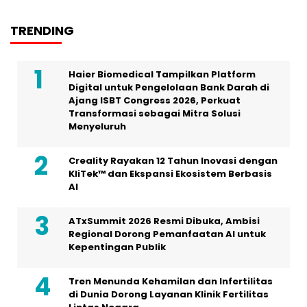
TRENDING
Haier Biomedical Tampilkan Platform
Digital untuk Pengelolaan Bank Darah di
Ajang ISBT Congress 2026, Perkuat
Transformasi sebagai Mitra Solusi
Menyeluruh
Creality Rayakan 12 Tahun Inovasi dengan
KliTek™ dan Ekspansi Ekosistem Berbasis
AI
ATxSummit 2026 Resmi Dibuka, Ambisi
Regional Dorong Pemanfaatan AI untuk
Kepentingan Publik
Tren Menunda Kehamilan dan Infertilitas
di Dunia Dorong Layanan Klinik Fertilitas