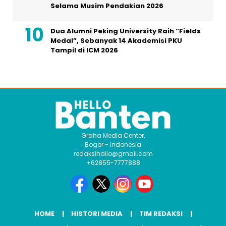
Selama Musim Pendakian 2026
Dua Alumni Peking University Raih “Fields
Medal”, Sebanyak 14 Akademisi PKU
Tampil di ICM 2026
Graha Media Center,
Bogor - Indonesia
redaksihallo@gmail.com
+62855-7777888
HOME
HISTORI MEDIA
TIM REDAKSI