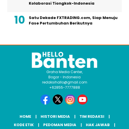
Kolaborasi Tiongkok-Indonesia
Satu Dekade FXTRADING.com, Siap Menuju
Fase Pertumbuhan Berikutnya
Graha Media Center,
Bogor - Indonesia
redaksihallo@gmail.com
+62855-7777888
HOME
HISTORI MEDIA
TIM REDAKSI
KODE ETIK
PEDOMAN MEDIA
HAK JAWAB