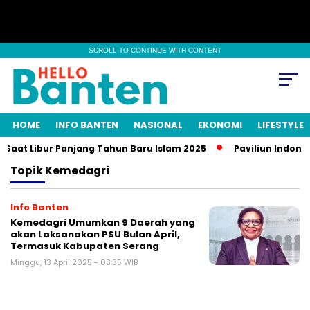
SCROLL TO CONTINUE WITH CONTENT
HOME
INFO BANTEN
NASIONAL
EKONOMI
LIFESTYLE
Saat Libur Panjang Tahun Baru Islam 2025
Paviliun Indones
Topik
Kemedagri
Info Banten
Kemedagri Umumkan 9 Daerah yang
akan Laksanakan PSU Bulan April,
Termasuk Kabupaten Serang
Minggu, 13 April 2025 - 08:35 WIB