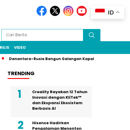
ID
RILIS
VIDEO
Danantara–Rusia Bangun Galangan Kapal Energi Bersih, PT PAL 
TRENDING
Creality Rayakan 12 Tahun
Inovasi dengan KliTek™
dan Ekspansi Ekosistem
Berbasis AI
Hisense Hadirkan
Pengalaman Menonton