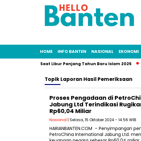
HOME
INFO BANTEN
NASIONAL
EKONOMI
eekend Banking Saat Libur Panjang Tahun Baru Islam 2025
P
Topik
Laporan Hasil Pemeriksaan
Proses Pengadaan di PetroChi
Jabung Ltd Terindikasi Rugi
Rp60,04 Miliar
Nasional
| Selasa, 15 Oktober 2024 - 14:56 WIB
HARIANBANTEN.COM – Penyimpangan peng
PetroChina International Jabung Ltd. men
keuangan negara sebesar Rp60,04 miliar d