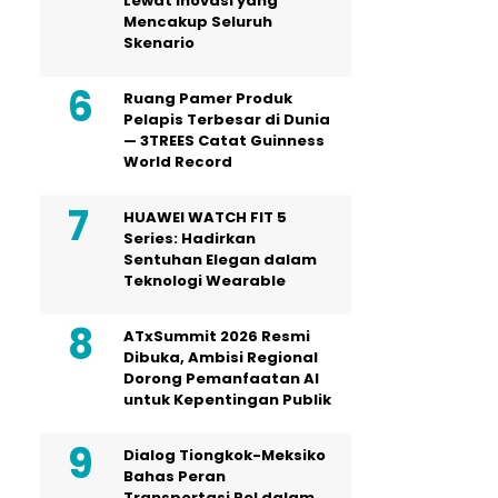
Lewat Inovasi yang
Mencakup Seluruh
Skenario
Ruang Pamer Produk
Pelapis Terbesar di Dunia
— 3TREES Catat Guinness
World Record
HUAWEI WATCH FIT 5
Series: Hadirkan
Sentuhan Elegan dalam
Teknologi Wearable
ATxSummit 2026 Resmi
Dibuka, Ambisi Regional
Dorong Pemanfaatan AI
untuk Kepentingan Publik
Dialog Tiongkok-Meksiko
Bahas Peran
Transportasi Rel dalam