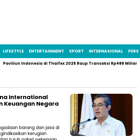
LIFESTYLE
ENTERTAINMENT
SPORT
INTERNASIONAL
PERS 
aviliun Indonesia di Thaifex 2025 Raup Transaksi Rp488 Miliar
na International
kan Keuangan Negara
adaan barang dan jasa di
gindikasikan kerugian
ari tujuh paket pekerjaan.