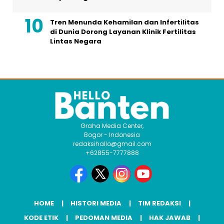
Tren Menunda Kehamilan dan Infertilitas
di Dunia Dorong Layanan Klinik Fertilitas
Lintas Negara
Graha Media Center,
Bogor - Indonesia
redaksihallo@gmail.com
+62855-7777888
HOME
HISTORI MEDIA
TIM REDAKSI
KODE ETIK
PEDOMAN MEDIA
HAK JAWAB