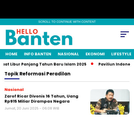
SCROLL TO CONTINUE WITH CONTENT
HOME
INFO BANTEN
NASIONAL
EKONOMI
LIFESTYLE
aat Libur Panjang Tahun Baru Islam 2025
Paviliun Indonesia
Topik
Reformasi Peradilan
Nasional
Zarof Ricar Divonis 16 Tahun, Uang
Rp915 Miliar Dirampas Negara
Jumat, 20 Juni 2025 - 06:08 WIB