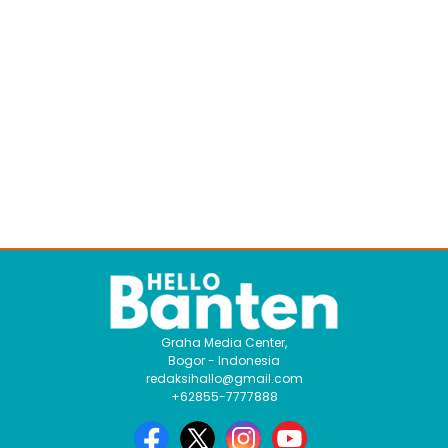
Graha Media Center,
Bogor - Indonesia
redaksihallo@gmail.com
+62855-7777888