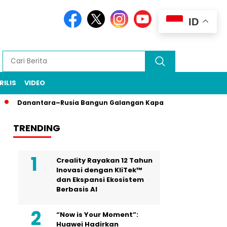
ID
RILIS
VIDEO
Danantara–Rusia Bangun Galangan Kapal Energi Bersih, PT PAL 
TRENDING
Creality Rayakan 12 Tahun
Inovasi dengan KliTek™
dan Ekspansi Ekosistem
Berbasis AI
“Now is Your Moment”:
Huawei Hadirkan