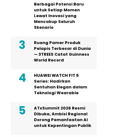
Berbagai Potensi Baru
untuk Setiap Momen
Lewat Inovasi yang
Mencakup Seluruh
Skenario
Ruang Pamer Produk
Pelapis Terbesar di Dunia
— 3TREES Catat Guinness
World Record
HUAWEI WATCH FIT 5
Series: Hadirkan
Sentuhan Elegan dalam
Teknologi Wearable
ATxSummit 2026 Resmi
Dibuka, Ambisi Regional
Dorong Pemanfaatan AI
untuk Kepentingan Publik