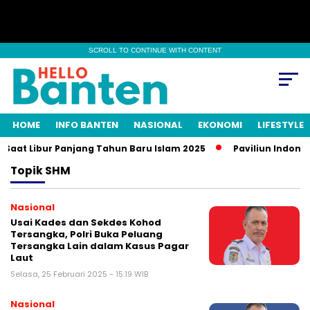
SCROLL TO CONTINUE WITH CONTENT
HOME
INFO BANTEN
NASIONAL
EKONOMI
LIFESTYLE
Saat Libur Panjang Tahun Baru Islam 2025
Paviliun Indonesi
Topik
SHM
Nasional
Usai Kades dan Sekdes Kohod
Tersangka, Polri Buka Peluang
Tersangka Lain dalam Kasus Pagar
Laut
Selasa, 25 Februari 2025 - 15:19 WIB
Nasional