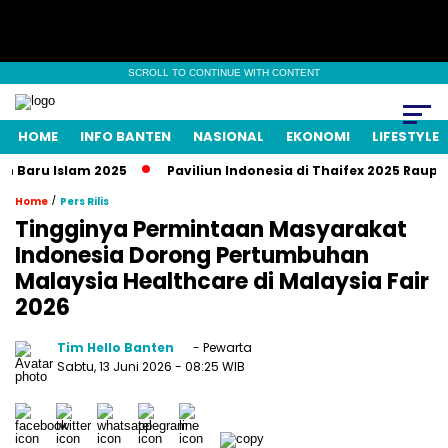
SCROLL TO CONTINUE WITH CONTENT
HOME
INFO BANTEN
NASIONAL
EKONOMI
LIFESTYLE
ru Islam 2025
Paviliun Indonesia di Thaifex 2025 Raup Trans
/
Home
Pers Rilis
Tingginya Permintaan Masyarakat
Indonesia Dorong Pertumbuhan
Malaysia Healthcare di Malaysia Fair
2026
Tim Hello Banten
- Pewarta
Sabtu, 13 Juni 2026
- 08:25 WIB