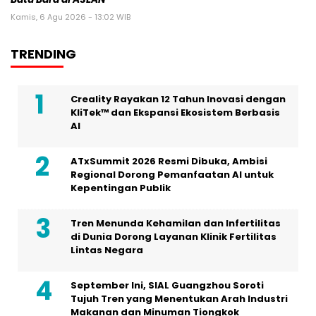
Kamis, 6 Agu 2026 - 13:02 WIB
TRENDING
Creality Rayakan 12 Tahun Inovasi dengan
KliTek™ dan Ekspansi Ekosistem Berbasis
AI
ATxSummit 2026 Resmi Dibuka, Ambisi
Regional Dorong Pemanfaatan AI untuk
Kepentingan Publik
Tren Menunda Kehamilan dan Infertilitas
di Dunia Dorong Layanan Klinik Fertilitas
Lintas Negara
September Ini, SIAL Guangzhou Soroti
Tujuh Tren yang Menentukan Arah Industri
Makanan dan Minuman Tiongkok