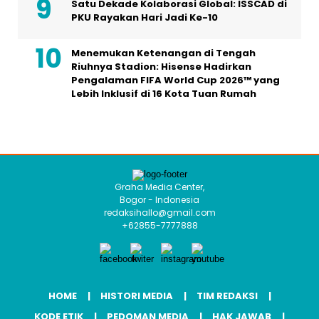
Satu Dekade Kolaborasi Global: ISSCAD di
PKU Rayakan Hari Jadi Ke-10
Menemukan Ketenangan di Tengah
Riuhnya Stadion: Hisense Hadirkan
Pengalaman FIFA World Cup 2026™ yang
Lebih Inklusif di 16 Kota Tuan Rumah
Graha Media Center,
Bogor - Indonesia
redaksihallo@gmail.com
+62855-7777888
HOME
HISTORI MEDIA
TIM REDAKSI
KODE ETIK
PEDOMAN MEDIA
HAK JAWAB