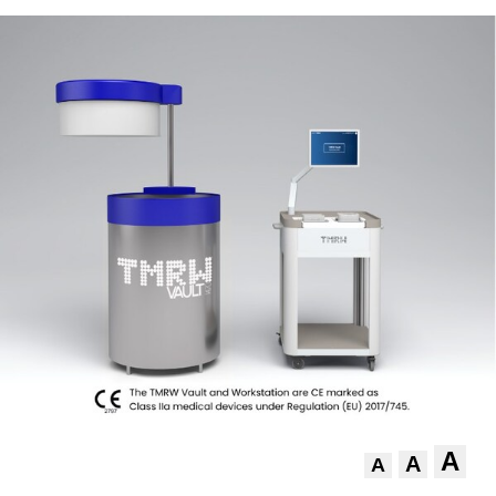
A
A
A