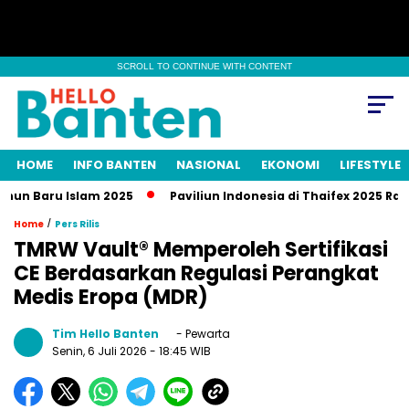
SCROLL TO CONTINUE WITH CONTENT
HOME
INFO BANTEN
NASIONAL
EKONOMI
LIFESTYLE
aru Islam 2025
Paviliun Indonesia di Thaifex 2025 Raup Tran
/
Home
Pers Rilis
TMRW Vault® Memperoleh Sertifikasi
CE Berdasarkan Regulasi Perangkat
Medis Eropa (MDR)
Tim Hello Banten
- Pewarta
Senin, 6 Juli 2026
- 18:45 WIB