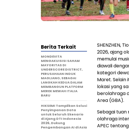
SHENZHEN, Ti
Berita Terkait
2026, ajang o
MONDEVITA
memulai musim
MENGAKUISISI SAHAM
diawali denga
MAYORITAS DI
UNDERSCORE DISTRICT,
kategori dewa
PERUSAHAAN INDUK
MAGLIANO, SEBAGAI
Maret. Selain 
LANGKAH KEDUA DALAM
lokasi yang s
MEMBANGUN PLATFORM
MEREK MEWAH ITALIA
berolahraga 
BARU
Area (GBA).
HIKSEMI Tampilkan Solusi
Penyimpanan Data
Sebagai tuan
untuk Seluruh Skenario
olahraga inter
di Ajang DTI Indonesia
2026, Dukung
APEC tentang
Pengembangan AI di Asia