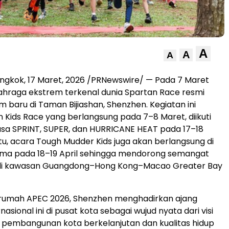
A
A
A
ongkok
,
17 Maret, 2026
/PRNewswire/ — Pada 7 Maret
lahraga ekstrem terkenal dunia Spartan Race resmi
 baru di Taman Bijiashan, Shenzhen. Kegiatan ini
n Kids Race yang berlangsung pada 7–8 Maret, diikuti
sa SPRINT, SUPER, dan HURRICANE HEAT pada 17–18
itu, acara Tough Mudder Kids juga akan berlangsung di
ama pada 18–19 April sehingga mendorong semangat
di kawasan Guangdong–Hong Kong–Macao Greater Bay
 rumah APEC 2026, Shenzhen menghadirkan ajang
nasional ini di pusat kota sebagai wujud nyata dari visi
 pembangunan kota berkelanjutan dan kualitas hidup