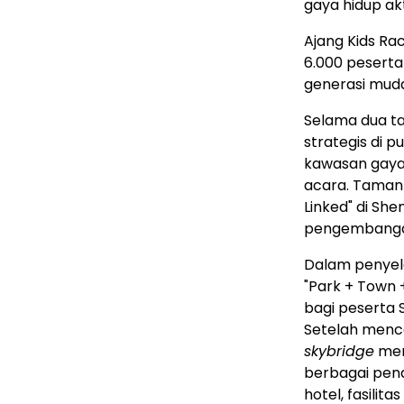
gaya hidup akt
Ajang Kids Rac
6.000 pesert
generasi mud
Selama dua ta
strategis di 
kawasan gaya 
acara. Taman 
Linked" di She
pengembangan
Dalam penyel
"Park + Town 
bagi peserta 
Setelah mencap
skybridge
men
berbagai pena
hotel, fasilit