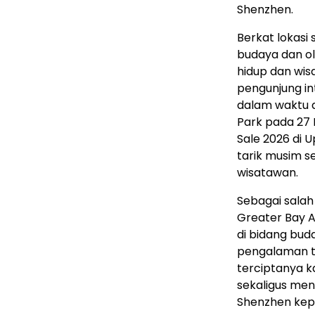
Shenzhen.
Berkat lokasi
budaya dan ola
hidup dan wi
pengunjung in
dalam waktu d
Park pada 27 M
Sale 2026 di 
tarik musim s
wisatawan.
Sebagai salah
Greater Bay A
di bidang bud
pengalaman te
terciptanya k
sekaligus me
Shenzhen kepa