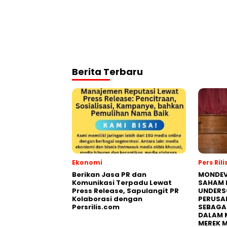
Berita Terbaru
Ekonomi
Pers Rili
Berikan Jasa PR dan
MONDEV
Komunikasi Terpadu Lewat
SAHAM 
Press Release, Sapulangit PR
UNDERS
Kolaborasi dengan
PERUSA
Persrilis.com
SEBAGA
DALAM 
MEREK 