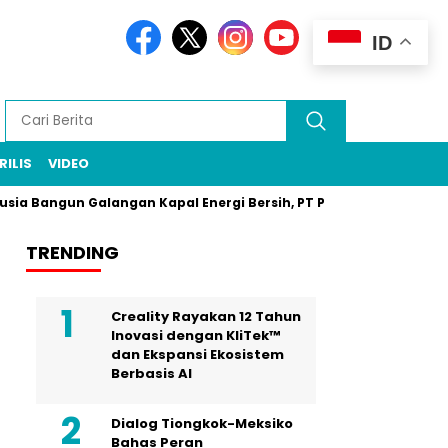
ID
RILIS
VIDEO
n Galangan Kapal Energi Bersih, PT PAL Jadi Pilar
Zarof Ric
TRENDING
Creality Rayakan 12 Tahun
Inovasi dengan KliTek™
dan Ekspansi Ekosistem
Berbasis AI
Dialog Tiongkok-Meksiko
Bahas Peran