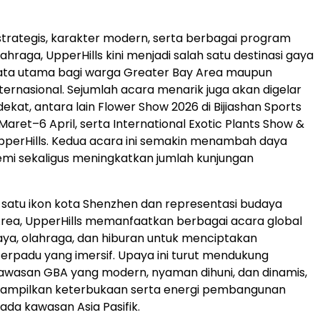
 strategis, karakter modern, serta berbagai program
hraga, UpperHills kini menjadi salah satu destinasi gaya
sata utama bagi warga Greater Bay Area maupun
ternasional. Sejumlah acara menarik juga akan digelar
ekat, antara lain Flower Show 2026 di Bijiashan Sports
aret–6 April, serta International Exotic Plants Show &
UpperHills. Kedua acara ini semakin menambah daya
emi sekaligus meningkatkan jumlah kunjungan
 satu ikon kota Shenzhen dan representasi budaya
rea, UpperHills memanfaatkan berbagai acara global
aya, olahraga, dan hiburan untuk menciptakan
rpadu yang imersif. Upaya ini turut mendukung
awasan GBA yang modern, nyaman dihuni, dan dinamis,
nampilkan keterbukaan serta energi pembangunan
da kawasan Asia Pasifik.