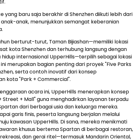
if.
e yang baru saja berakhir di Shenzhen diikuti lebih dari
a anak-anak, menunjukkan semangat keberanian
a.
hun berturut-turut, Taman Bijiashan—memiliki lokasi
pusat kota Shenzhen dan terhubung langsung dengan
hidup internasional UpperHills—terpilih sebagai lokasi
ini merupakan bagian penting dari proyek "Five Parks
nzhen, serta contoh inovatif dari konsep
 kota "Park + Commercial".
enggaraan acara ini, UpperHills menerapkan konsep
+ Street + Mall" guna menghadirkan layanan terpadu
Spartan dari berbagai usia dan keluarga mereka.
ai garis finis, peserta langsung berjalan melalui
uju kawasan UpperHills. Di sana, mereka menikmati
waran khusus bertema Spartan di berbagai restoran,
as rekreasi, dan gerai ritel—termasuk Mandarin Oriental,