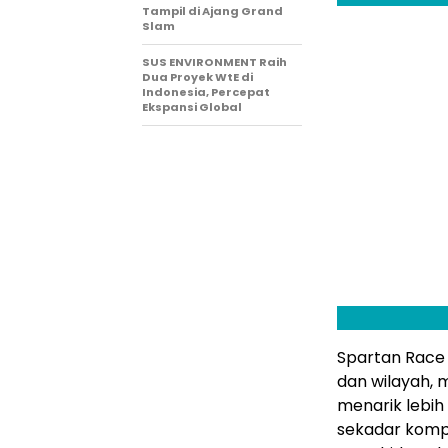
Tampil di Ajang Grand
Slam
SUS ENVIRONMENT Raih
Dua Proyek WtE di
Indonesia, Percepat
Ekspansi Global
Spartan Race 
dan wilayah, 
menarik lebih 
sekadar komp