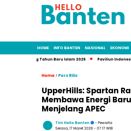
HOME
INFO BANTEN
NASIONAL
EKONOMI
ur Panjang Tahun Baru Islam 2025
Paviliun Indonesia di Tha
Home
Pers Rilis
/
UpperHills: Spartan R
Membawa Energi Baru 
Menjelang APEC
Tim Hello Banten
- Pewarta
Selasa, 17 Maret 2026
- 07:17 WIB