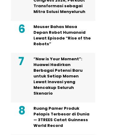
Congress 2026, Perkuat
Transformasi sebagai
Mitra Solusi Menyeluruh
Mouser Bahas Masa
Depan Robot Humanoid
Lewat Episode “Rise of the
Robots”
“Now is Your Moment”:
Huawei Hadirkan
Berbagai Potensi Baru
untuk Setiap Momen
Lewat Inovasi yang
Mencakup Seluruh
Skenario
Ruang Pamer Produk
Pelapis Terbesar di Dunia
— 3TREES Catat Guinness
World Record