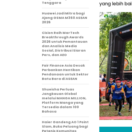
Tenggara
yang lebih bai
Huawei Jadi Mitra bagi
Ajang GSMA M360 ASEAN
2026
Cision Raih MarTech
Breakthrough Awards
2026 untuk Pemantauan
dan Analisis Media
Sosial, Distribusi Siaran
Pers, dan AEO
Fair Finance Asia Desak
Perbankan Hentikan
Pendanaan untuk Sektor
Batu Bara di ASEAN
Shueisha Perluas
Jangkauan Global
melalui MANGA MILLION,
Platform Manga yang
Tersedia dalam 100
Bahasa
Haier Gandeng AO 1 Point
Slam, Buka Peluang bagi
Petenis Komunitas