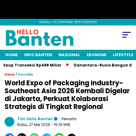
SCROLL TO CONTINUE WITH CONTENT
HOME
INFO BANTEN
NASIONAL
EKONOMI
LIFESTYLE
up Transaksi Rp488 Miliar
Danantara–Rusia Bangun Galangan K
/
Home
Pers Rilis
World Expo of Packaging Industry-
Southeast Asia 2026 Kembali Digelar
di Jakarta, Perkuat Kolaborasi
Strategis di Tingkat Regional
Tim Hello Banten
- Pewarta
Rabu, 27 Mei 2026
- 15:19 WIB