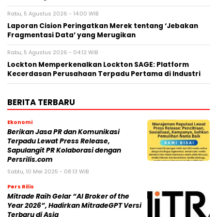
Rabu, 5 Agustus 2026 - 14:00 WIB
Laporan Cision Peringatkan Merek tentang ‘Jebakan
Fragmentasi Data’ yang Merugikan
Rabu, 5 Agustus 2026 - 04:12 WIB
Lockton Memperkenalkan Lockton SAGE: Platform
Kecerdasan Perusahaan Terpadu Pertama di Industri
BERITA TERBARU
Ekonomi
Berikan Jasa PR dan Komunikasi
Terpadu Lewat Press Release,
Sapulangit PR Kolaborasi dengan
Persrilis.com
Sabtu, 10 Mei 2025 - 08:13 WIB
Pers Rilis
Mitrade Raih Gelar “AI Broker of the
Year 2026”, Hadirkan MitradeGPT Versi
Terbaru di Asia