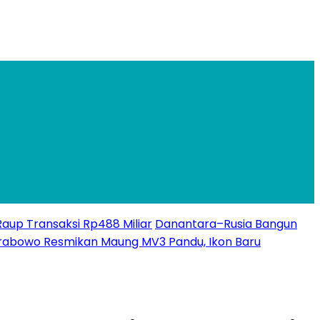
 Raup Transaksi Rp488 Miliar
Danantara–Rusia Bangun
rabowo Resmikan Maung MV3 Pandu, Ikon Baru