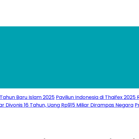
 Tahun Baru Islam 2025
Paviliun Indonesia di Thaifex 2025
ar Divonis 16 Tahun, Uang Rp915 Miliar Dirampas Negara
P