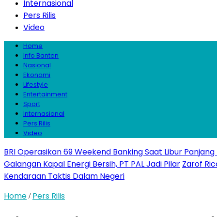
Internasional
Pers Rilis
Video
Home
Info Banten
Nasional
Ekonomi
Lifestyle
Entertainment
Sport
Internasional
Pers Rilis
Video
BRI Operasikan 69 Weekend Banking Saat Libur Panjang
Galangan Kapal Energi Bersih, PT PAL Jadi Pilar
Zarof Ric
Kendaraan Taktis Dalam Negeri
Home
Pers Rilis
/