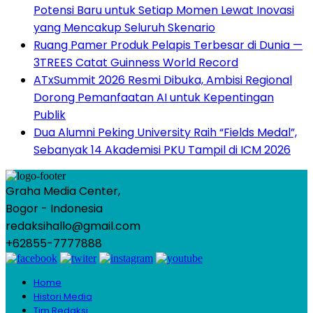
Potensi Baru untuk Setiap Momen Lewat Inovasi
yang Mencakup Seluruh Skenario
Ruang Pamer Produk Pelapis Terbesar di Dunia —
3TREES Catat Guinness World Record
ATxSummit 2026 Resmi Dibuka, Ambisi Regional
Dorong Pemanfaatan AI untuk Kepentingan
Publik
Dua Alumni Peking University Raih “Fields Medal”,
Sebanyak 14 Akademisi PKU Tampil di ICM 2026
Graha Media Center,
Bogor - Indonesia
redaksihallo@gmail.com
+62855-7777888
Home
Histori Media
Tim Redaksi