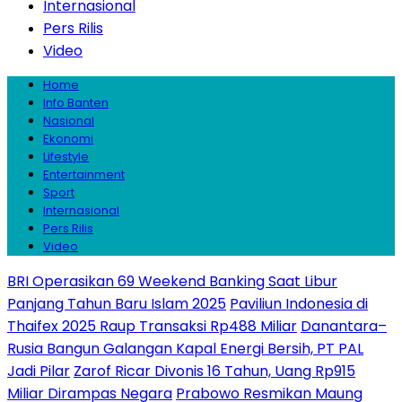
Internasional
Pers Rilis
Video
Home
Info Banten
Nasional
Ekonomi
Lifestyle
Entertainment
Sport
Internasional
Pers Rilis
Video
BRI Operasikan 69 Weekend Banking Saat Libur
Panjang Tahun Baru Islam 2025
Paviliun Indonesia di
Thaifex 2025 Raup Transaksi Rp488 Miliar
Danantara–
Rusia Bangun Galangan Kapal Energi Bersih, PT PAL
Jadi Pilar
Zarof Ricar Divonis 16 Tahun, Uang Rp915
Miliar Dirampas Negara
Prabowo Resmikan Maung