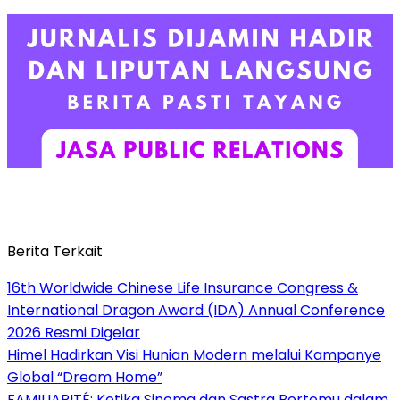
Berita Terkait
16th Worldwide Chinese Life Insurance Congress &
International Dragon Award (IDA) Annual Conference
2026 Resmi Digelar
Himel Hadirkan Visi Hunian Modern melalui Kampanye
Global “Dream Home”
FAMILIARITÉ: Ketika Sinema dan Sastra Bertemu dalam