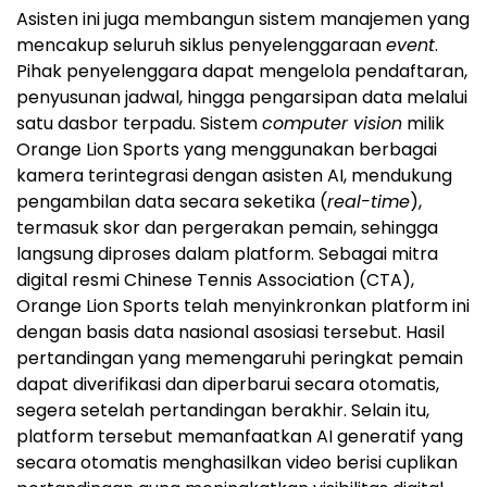
Asisten ini juga membangun sistem manajemen yang
mencakup seluruh siklus penyelenggaraan
event
.
Pihak penyelenggara dapat mengelola pendaftaran,
penyusunan jadwal, hingga pengarsipan data melalui
satu dasbor terpadu. Sistem
computer vision
milik
Orange Lion Sports yang menggunakan berbagai
kamera terintegrasi dengan asisten AI, mendukung
pengambilan data secara seketika (
real-time
),
termasuk skor dan pergerakan pemain, sehingga
langsung diproses dalam platform. Sebagai mitra
digital resmi Chinese Tennis Association (CTA),
Orange Lion Sports telah menyinkronkan platform ini
dengan basis data nasional asosiasi tersebut. Hasil
pertandingan yang memengaruhi peringkat pemain
dapat diverifikasi dan diperbarui secara otomatis,
segera setelah pertandingan berakhir. Selain itu,
platform tersebut memanfaatkan AI generatif yang
secara otomatis menghasilkan video berisi cuplikan