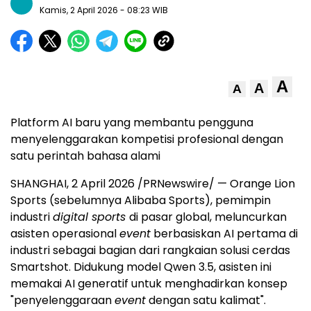
Kamis, 2 April 2026
- 08:23 WIB
A
A
A
Platform AI baru yang membantu pengguna
menyelenggarakan kompetisi profesional dengan
satu perintah bahasa alami
SHANGHAI, 2 April 2026 /PRNewswire/ — Orange Lion
Sports (sebelumnya Alibaba Sports), pemimpin
industri
digital sports
di pasar global, meluncurkan
asisten operasional
event
berbasiskan AI pertama di
industri sebagai bagian dari rangkaian solusi cerdas
Smartshot. Didukung model Qwen 3.5, asisten ini
memakai AI generatif untuk menghadirkan konsep
"penyelenggaraan
event
dengan satu kalimat".