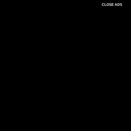
CLOSE ADS