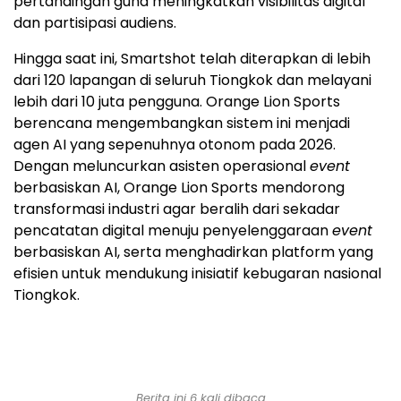
pertandingan guna meningkatkan visibilitas digital
dan partisipasi audiens.
Hingga saat ini, Smartshot telah diterapkan di lebih
dari 120 lapangan di seluruh Tiongkok dan melayani
lebih dari 10 juta pengguna. Orange Lion Sports
berencana mengembangkan sistem ini menjadi
agen AI yang sepenuhnya otonom pada 2026.
Dengan meluncurkan asisten operasional
event
berbasiskan AI, Orange Lion Sports mendorong
transformasi industri agar beralih dari sekadar
pencatatan digital menuju penyelenggaraan
event
berbasiskan AI, serta menghadirkan platform yang
efisien untuk mendukung inisiatif kebugaran nasional
Tiongkok.
Berita ini 6 kali dibaca