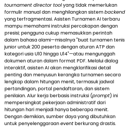
tournament director tool
yang tidak memerlukan
formulir manual dan menghilangkan sistem
backend
yang terfragmentasi. Asisten Turnamen AI terbaru
mampu memahami instruksi percakapan dengan
presisi; pengguna cukup memasukkan perintah
dalam bahasa alami—misalnya "buat turnamen tenis
junior untuk 200 peserta dengan aturan ATP dan
kategori usia U10 hingga U14"—atau mengunggah
dokumen aturan dalam format PDF. Melalui dialog
interaktif, asisten AI akan mengklarifikasi detail
penting dan menyusun kerangka turnamen secara
lengkap dalam hitungan menit, termasuk jadwal
pertandingan, portal pendaftaran, dan sistem
penilaian. Alur kerja berbasis instruksi (
prompt
) ini
mempersingkat pekerjaan administratif dari
hitungan hari menjadi hanya beberapa menit.
Dengan demikian, sumber daya yang dibutuhkan
untuk penyelenggaraan
event
berkurang drastis.