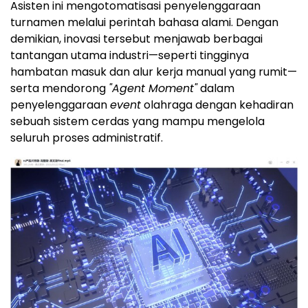
Asisten ini mengotomatisasi penyelenggaraan
turnamen melalui perintah bahasa alami. Dengan
demikian, inovasi tersebut menjawab berbagai
tantangan utama industri—seperti tingginya
hambatan masuk dan alur kerja manual yang rumit—
serta mendorong
"Agent Moment"
dalam
penyelenggaraan
event
olahraga dengan kehadiran
sebuah sistem cerdas yang mampu mengelola
seluruh proses administratif.