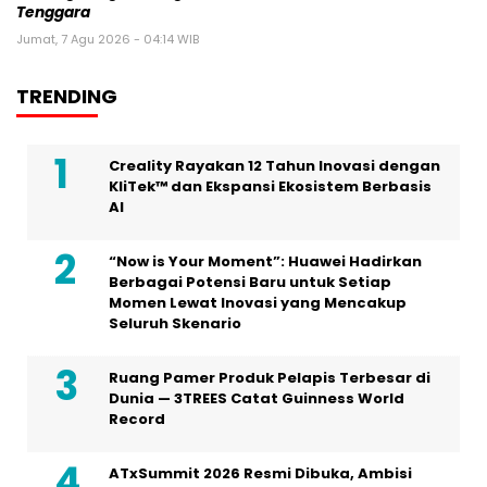
Tenggara
Jumat, 7 Agu 2026 - 04:14 WIB
TRENDING
Creality Rayakan 12 Tahun Inovasi dengan
KliTek™ dan Ekspansi Ekosistem Berbasis
AI
“Now is Your Moment”: Huawei Hadirkan
Berbagai Potensi Baru untuk Setiap
Momen Lewat Inovasi yang Mencakup
Seluruh Skenario
Ruang Pamer Produk Pelapis Terbesar di
Dunia — 3TREES Catat Guinness World
Record
ATxSummit 2026 Resmi Dibuka, Ambisi