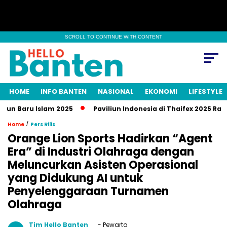
SCROLL TO CONTINUE WITH CONTENT
HOME
INFO BANTEN
NASIONAL
EKONOMI
LIFESTYLE
n Baru Islam 2025
Paviliun Indonesia di Thaifex 2025 Raup T
/
Home
Pers Rilis
Orange Lion Sports Hadirkan “Agent
Era” di Industri Olahraga dengan
Meluncurkan Asisten Operasional
yang Didukung AI untuk
Penyelenggaraan Turnamen
Olahraga
Tim Hello Banten
- Pewarta