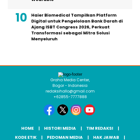
Haier Biomedical Tampilkan Platform
Digital untuk Pengelolaan Bank Darah di
Ajang ISBT Congress 2026, Perkuat
Transformasi sebagai Mitra Solusi
Menyeluruh
Graha Media Center,
Bogor - Indonesia
redaksihallo@gmail.com
+62855-7777888
HOME
HISTORI MEDIA
TIM REDAKSI
KODE ETIK
PEDOMAN MEDIA
HAK JAWAB