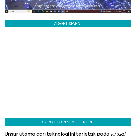
ADVERTISEMENT
SCROLL TO RESUME CONTENT
Unsur utama dari teknologi ini terletak pada
virtual