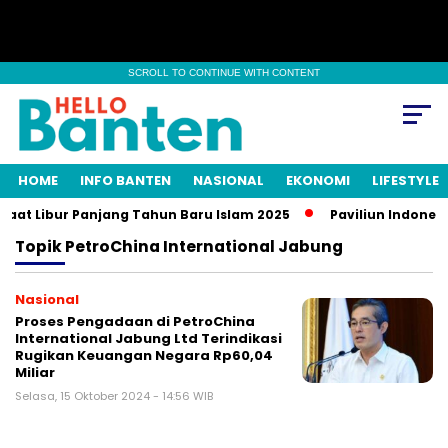
SCROLL TO CONTINUE WITH CONTENT
HOME
INFO BANTEN
NASIONAL
EKONOMI
LIFESTYLE
aat Libur Panjang Tahun Baru Islam 2025
Paviliun Indonesia
Topik
PetroChina International Jabung
Nasional
Proses Pengadaan di PetroChina
International Jabung Ltd Terindikasi
Rugikan Keuangan Negara Rp60,04
Miliar
Selasa, 15 Oktober 2024 - 14:56 WIB