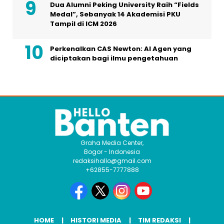
Dua Alumni Peking University Raih “Fields
Medal”, Sebanyak 14 Akademisi PKU
Tampil di ICM 2026
Perkenalkan CAS Newton: AI Agen yang
diciptakan bagi ilmu pengetahuan
Graha Media Center,
Bogor - Indonesia
redaksihallo@gmail.com
+62855-7777888
HOME
HISTORI MEDIA
TIM REDAKSI