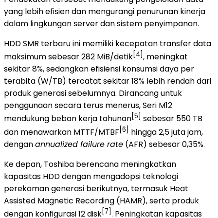
yang lebih efisien dan mengurangi penurunan kinerja
dalam lingkungan server dan sistem penyimpanan.
HDD SMR terbaru ini memiliki kecepatan transfer data
[4]
maksimum sebesar 282 MiB/detik
, meningkat
sekitar 8%, sedangkan efisiensi konsumsi daya per
terabita (W/TB) tercatat sekitar 18% lebih rendah dari
produk generasi sebelumnya. Dirancang untuk
penggunaan secara terus menerus, Seri M12
[5]
mendukung beban kerja tahunan
sebesar 550 TB
[6]
dan menawarkan MTTF/MTBF
hingga 2,5 juta jam,
dengan
annualized failure rate
(AFR) sebesar 0,35%.
Ke depan, Toshiba berencana meningkatkan
kapasitas HDD dengan mengadopsi teknologi
perekaman generasi berikutnya, termasuk Heat
Assisted Magnetic Recording (HAMR), serta produk
[7]
dengan konfigurasi 12 disk
. Peningkatan kapasitas