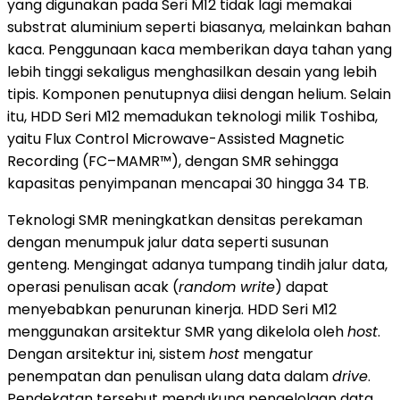
yang digunakan pada Seri M12 tidak lagi memakai
substrat aluminium seperti biasanya, melainkan bahan
kaca. Penggunaan kaca memberikan daya tahan yang
lebih tinggi sekaligus menghasilkan desain yang lebih
tipis. Komponen penutupnya diisi dengan helium. Selain
itu, HDD Seri M12 memadukan teknologi milik Toshiba,
yaitu Flux Control Microwave-Assisted Magnetic
Recording (FC–MAMR™), dengan SMR sehingga
kapasitas penyimpanan mencapai 30 hingga 34 TB.
Teknologi SMR meningkatkan densitas perekaman
dengan menumpuk jalur data seperti susunan
genteng. Mengingat adanya tumpang tindih jalur data,
operasi penulisan acak (
random write
) dapat
menyebabkan penurunan kinerja. HDD Seri M12
menggunakan arsitektur SMR yang dikelola oleh
host
.
Dengan arsitektur ini, sistem
host
mengatur
penempatan dan penulisan ulang data dalam
drive
.
Pendekatan tersebut mendukung pengelolaan data