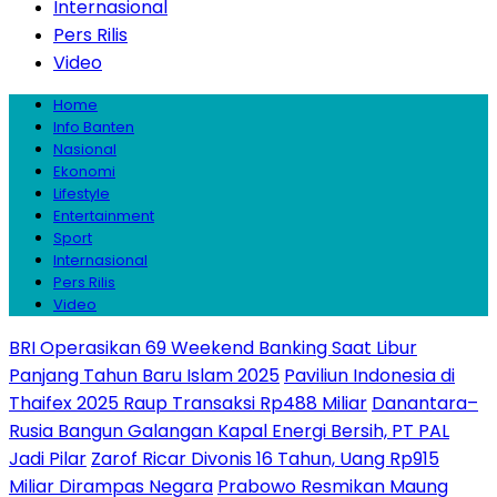
Internasional
Pers Rilis
Video
Home
Info Banten
Nasional
Ekonomi
Lifestyle
Entertainment
Sport
Internasional
Pers Rilis
Video
BRI Operasikan 69 Weekend Banking Saat Libur
Panjang Tahun Baru Islam 2025
Paviliun Indonesia di
Thaifex 2025 Raup Transaksi Rp488 Miliar
Danantara–
Rusia Bangun Galangan Kapal Energi Bersih, PT PAL
Jadi Pilar
Zarof Ricar Divonis 16 Tahun, Uang Rp915
Miliar Dirampas Negara
Prabowo Resmikan Maung