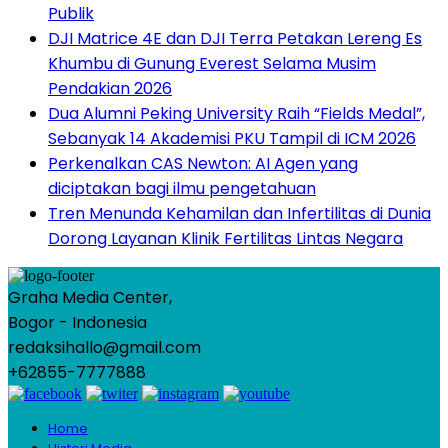
Publik
DJI Matrice 4E dan DJI Terra Petakan Lereng Es
Khumbu di Gunung Everest Selama Musim
Pendakian 2026
Dua Alumni Peking University Raih “Fields Medal”,
Sebanyak 14 Akademisi PKU Tampil di ICM 2026
Perkenalkan CAS Newton: AI Agen yang
diciptakan bagi ilmu pengetahuan
Tren Menunda Kehamilan dan Infertilitas di Dunia
Dorong Layanan Klinik Fertilitas Lintas Negara
Graha Media Center,
Bogor - Indonesia
redaksihallo@gmail.com
+62855-7777888
Home