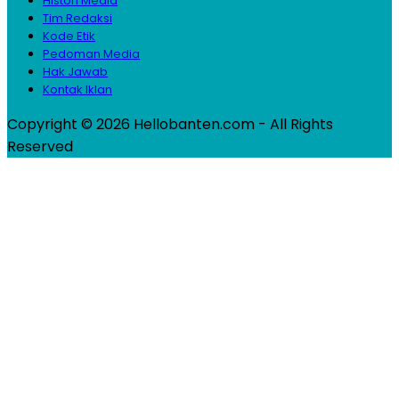
Histori Media
Tim Redaksi
Kode Etik
Pedoman Media
Hak Jawab
Kontak Iklan
Copyright © 2026 Hellobanten.com - All Rights
Reserved