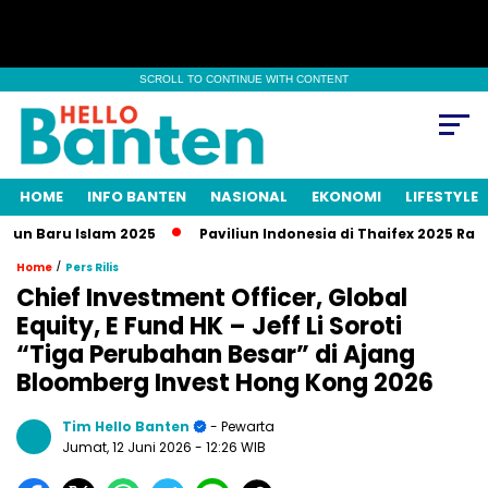
SCROLL TO CONTINUE WITH CONTENT
HOME
INFO BANTEN
NASIONAL
EKONOMI
LIFESTYLE
Baru Islam 2025
Paviliun Indonesia di Thaifex 2025 Raup Tra
/
Home
Pers Rilis
Chief Investment Officer, Global
Equity, E Fund HK – Jeff Li Soroti
“Tiga Perubahan Besar” di Ajang
Bloomberg Invest Hong Kong 2026
Tim Hello Banten
- Pewarta
Jumat, 12 Juni 2026
- 12:26 WIB