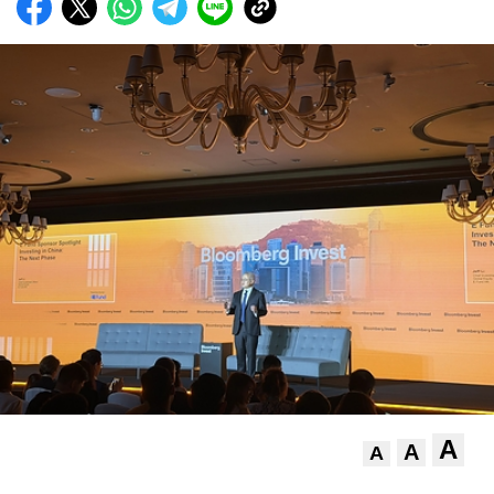
A
A
A